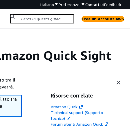
Italiano
Preferenze
Contattaci
Feedback
Crea un Account AWS
 Amazon Quick Sight
o tra il
evarrà.
Risorse correlate
itto tra
ma
Amazon Quick
Technical support (Supporto
tecnico)
Forum utenti Amazon Quick