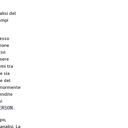
lisi del
ampi
cesso
zione
ivi
sere
mi tra
e sia
e del
teriormente
vendite
si
.
ERSON
mpo,
nalisi. La