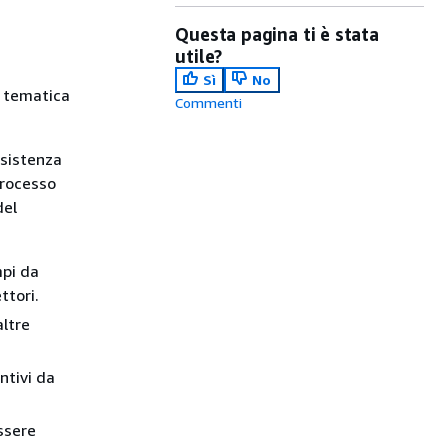
Questa pagina ti è stata
utile?
Sì
No
a tematica
Commenti
ssistenza
processo
del
mpi da
ttori.
altre
ntivi da
ssere