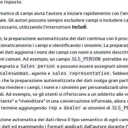
le risposte.
atico di campi aiuta l'autore a iniziare rapidamente con l'ana
ale. Gli autori possono sempre escludere campi o includere c
cessario, utilizzando l'interruttore
Includi
.
 la preparazione automatizzata dei dati continua con il pro
omaticamente i campi e identificando i sinonimi. La prepara
i dati aggiorna i nomi dei campi con nomi e sinonimi descritt
mini comuni. Ad esempio, un campo
potrebbe es
SLS_PERSON
segnato a
e possono essere assegnati sinoni
Sales person
, agente e
. Sebben
saleswoman
sales representative
re che la preparazione automatizzata dei dati svolga gran part
ena rivedere i campi, i nomi e i sinonimi per personalizzarli ul
nali. Ad esempio, se gli utenti si riferiscono a un addetto alle 
ante" o "rivenditore" in una conversazione informale, allora 
o termine aggiungendo
e
ai sinonimi di
rep
dealer
SLS_P
azione automatica dei dati rileva il tipo semantico di ogni ca
dati ed esaminando i formati applicati dall'autore durante l'a