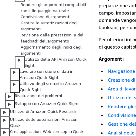
Rendere gli argomenti compatibili
preparazione au
con il linguaggio naturale
campo, impostando
Condivisione di argomenti
domande vengono 
Gestire le autorizzazioni degli
booleani, persone
argomenti
Revisione delle prestazioni e del
Per ulteriori inf
feedback dell'argomento
di questo capitol
Aggiornamento degli indici degli
argomenti
Argomenti
Utilizzo delle API Amazon Quick
Sight
Navigazione 
Lavorare con storie di dati in
Amazon Quick Sight
Creazione di
Utilizzo degli scenari in Amazon
Area di lavo
Quick Sight
Risoluzione dei problemi
Utilizzo dei
Sviluppo con Amazon Quick Sight
Rendere gli 
Utilizzo di Amazon Quick Research
Condivisione
Utilizzo delle automazioni Amazon
Gestione del
Quick
Crea applicazioni Web con app in Quick
Analisi dell