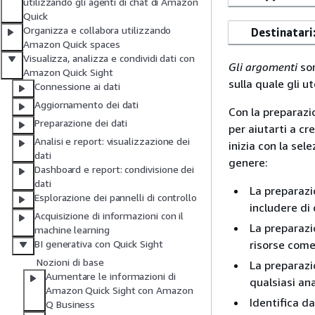
utilizzando gli agenti di chat di Amazon
Quick
Organizza e collabora utilizzando
Destinatari
Amazon Quick spaces
Visualizza, analizza e condividi dati con
Gli argomenti
son
Amazon Quick Sight
sulla quale gli 
Connessione ai dati
Aggiornamento dei dati
Con la preparazi
Preparazione dei dati
per aiutarti a cr
Analisi e report: visualizzazione dei
inizia con la sel
dati
genere:
Dashboard e report: condivisione dei
dati
La preparazi
Esplorazione dei pannelli di controllo
includere di 
Acquisizione di informazioni con il
La preparazi
machine learning
risorse come
BI generativa con Quick Sight
Nozioni di base
La preparazi
Aumentare le informazioni di
qualsiasi ana
Amazon Quick Sight con Amazon
Identifica d
Q Business