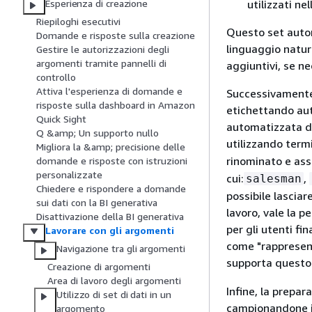
utilizzati nel
Esperienza di creazione
Riepiloghi esecutivi
Questo set autom
Domande e risposte sulla creazione
linguaggio natur
Gestire le autorizzazioni degli
argomenti tramite pannelli di
aggiuntivi, se ne
controllo
Attiva l'esperienza di domande e
Successivamente,
risposte sulla dashboard in Amazon
etichettando aut
Quick Sight
automatizzata de
Q &amp; Un supporto nullo
utilizzando ter
Migliora la &amp; precisione delle
rinominato e as
domande e risposte con istruzioni
personalizzate
cui:
,
salesman
Chiedere e rispondere a domande
possibile lascia
sui dati con la BI generativa
lavoro, vale la p
Disattivazione della BI generativa
per gli utenti fi
Lavorare con gli argomenti
come "rappresent
Navigazione tra gli argomenti
supporta quest
Creazione di argomenti
Area di lavoro degli argomenti
Infine, la prepar
Utilizzo di set di dati in un
campionandone i 
argomento