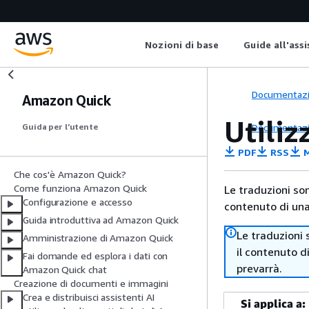
Nozioni di base
Guide all'ass
Documentaz
Amazon Quick
Utili
Documentaz
Guida per l’utente
PDF
RSS
M
Che cos'è Amazon Quick?
Come funziona Amazon Quick
Le traduzioni so
Configurazione e accesso
contenuto di una 
Guida introduttiva ad Amazon Quick
Le traduzioni 
Amministrazione di Amazon Quick
il contenuto d
Fai domande ed esplora i dati con
prevarrà.
Amazon Quick chat
Creazione di documenti e immagini
Crea e distribuisci assistenti AI
Si applica a: