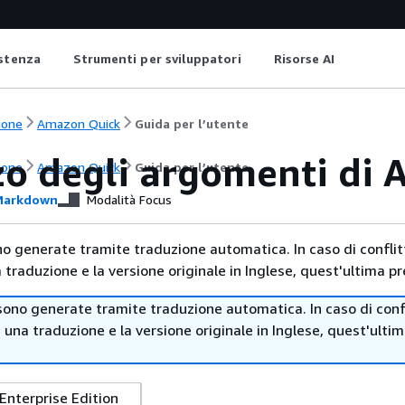
istenza
Strumenti per sviluppatori
Risorse AI
ione
Amazon Quick
Guida per l’utente
zzo degli argomenti di
ione
Amazon Quick
Guida per l’utente
arkdown
Modalità Focus
no generate tramite traduzione automatica. In caso di conflitt
traduzione e la versione originale in Inglese, quest'ultima pr
sono generate tramite traduzione automatica. In caso di confl
i una traduzione e la versione originale in Inglese, quest'ulti
Enterprise Edition