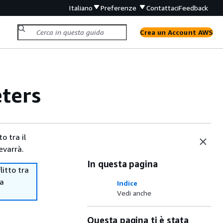
Italiano
Preferenze
Contattaci
Feedback
Crea un Account AWS
ters
o tra il
evarrà.
In questa pagina
itto tra
ma
Indice
Vedi anche
Questa pagina ti è stata