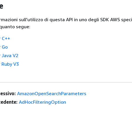
e
ormazioni sull'utilizzo di questa API in uno degli SDK AWS speci
 quanto segue:
r C++
r Go
 Java V2
 Ruby V3
essivo:
AmazonOpenSearchParameters
edente:
AdHocFilteringOption