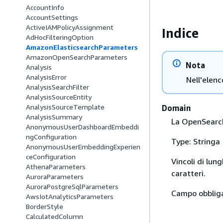
AccountInfo
AccountSettings
ActiveIAMPolicyAssignment
Indice
AdHocFilteringOption
AmazonElasticsearchParameters
AmazonOpenSearchParameters
Nota
Analysis
AnalysisError
Nell'elenc
AnalysisSearchFilter
AnalysisSourceEntity
AnalysisSourceTemplate
Domain
AnalysisSummary
La OpenSearc
AnonymousUserDashboardEmbeddi
ngConfiguration
Type: Stringa
AnonymousUserEmbeddingExperien
ceConfiguration
Vincoli di lu
AthenaParameters
caratteri.
AuroraParameters
AuroraPostgreSqlParameters
Campo obbliga
AwsIotAnalyticsParameters
BorderStyle
CalculatedColumn