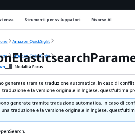
istenza
Strumenti per sviluppatori
Risorse AI
ione
Amazon QuickSight
nElasticsearchParame
ione
Amazon QuickSight
wn
Modalità Focus
no generate tramite traduzione automatica. In caso di conflitt
traduzione e la versione originale in Inglese, quest'ultima pr
sono generate tramite traduzione automatica. In caso di confl
i una traduzione e la versione originale in Inglese, quest'ulti
OpenSearch.