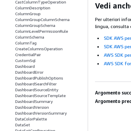
CastColumnTypeOperation
Vedi anch
ColumnDescription
ColumnGroup
Per ulteriori inf
ColumnGroupColumnSchema
ColumnGroupSchema
lingua, consulta
ColumnLevelPermissionRule
ColumnSchema
SDK AWS pe
ColumnTag
SDK AWS pe
CreateColumnsOperation
AWS SDK per
CredentialPair
CustomSql
AWS SDK for
Dashboard
DashboardError
DashboardPublishOptions
DashboardSearchFilter
DashboardSourceEntity
Argomento succ
DashboardSourceTemplate
Argomento prec
DashboardSummary
DashboardVersion
DashboardVersionSummary
DataColorPalette
DataSet
DataSetConfiguration