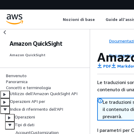
Nozioni di base
Guide all'ass
Documentaz
Amazon QuickSight
Amazo
Documentaz
Amazon QuickSight
PDF
Markdo
Benvenuto
Panoramica
Le traduzioni so
Concetti e terminologia
contenuto di una 
Utilizzo dell'Amazon QuickSight API
Operazioni API per
Le traduzioni 
il contenuto d
Indice di riferimento dell'API
prevarrà.
Operazioni
Tipi di dati
I parametri per 
AccountCustomization