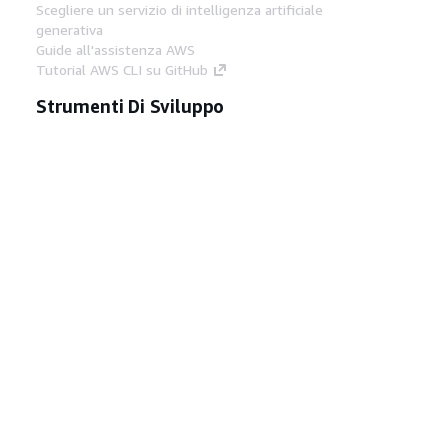
Scegliere un servizio di intelligenza artificiale
generativa
Guide all'assistenza AWS
Tutorial AWS CLI su GitHub
Strumenti Di Sviluppo
Libreria di esempi di codice AWS
AWS CLI
Centro builder AWS
Blog AWS sugli strumenti per sviluppatori
Link Utili
Scarica il server MCP di AWS Docs
Accedi alla Console AWS
Forum di AWS re:Post
Privacy
Condizioni del sito
Preferenze
cookie
© 2026, Amazon Web Services, Inc. o
società affiliate. Tutti i diritti riservati.
Italiano