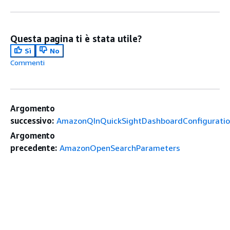
Questa pagina ti è stata utile?
Sì
No
Commenti
Argomento
successivo:
AmazonQInQuickSightDashboardConfigurati
Argomento
precedente:
AmazonOpenSearchParameters