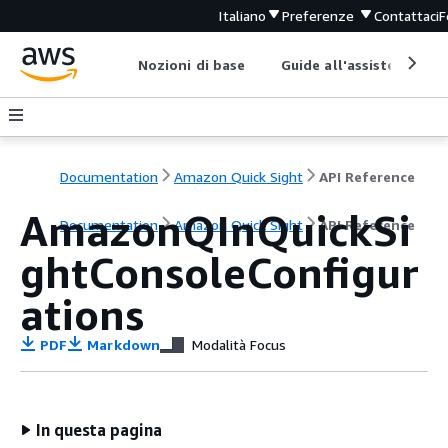
Italiano
Preferenze
Contattaci
F
Nozioni di base
Guide all'assistenza
Documentation
Amazon Quick Sight
API Reference
AmazonQInQuickSi
Documentation
Amazon Quick Sight
API Reference
ghtConsoleConfigur
ations
PDF
Markdown
Modalità Focus
In questa pagina