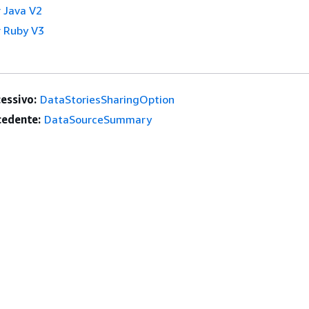
 Java V2
 Ruby V3
essivo:
DataStoriesSharingOption
edente:
DataSourceSummary