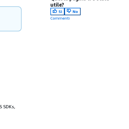
utile?
Sì
No
Commenti
WS SDKs,