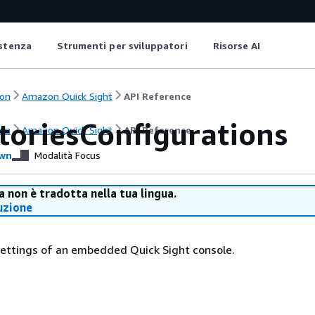
istenza
Strumenti per sviluppatori
Risorse AI
on
Amazon Quick Sight
API Reference
toriesConfigurations
on
Amazon Quick Sight
API Reference
wn
Modalità Focus
 non è tradotta nella tua lingua.
uzione
settings of an embedded Quick Sight console.