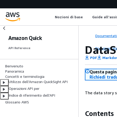
Nozioni di base
Guide all'ass
Documentati
Amazon Quick
DataS
Documentati
API Reference
PDF
Markdo
Benvenuto
Panoramica
Questa pagina
Concetti e terminologia
Richiedi trad
Utilizzo dell'Amazon QuickSight API
Operazioni API per
The data story 
Indice di riferimento dell'API
Glossario AWS
Contents