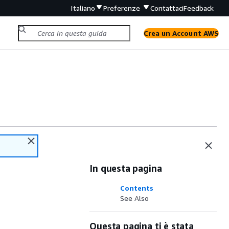
Italiano
Preferenze
Contattaci
Feedback
Crea un Account AWS
In questa pagina
Contents
See Also
Questa pagina ti è stata