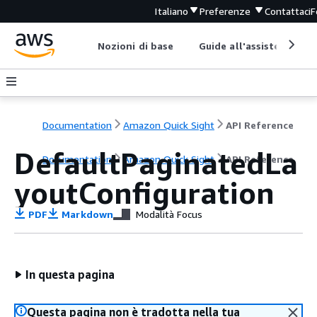
Italiano
Preferenze
Contattaci
F
Nozioni di base
Guide all'assistenza
Documentation
Amazon Quick Sight
API Reference
DefaultPaginatedLa
Documentation
Amazon Quick Sight
API Reference
youtConfiguration
PDF
Markdown
Modalità Focus
In questa pagina
Questa pagina non è tradotta nella tua