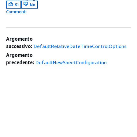
Sì
No
Commenti
Argomento
successivo:
DefaultRelativeDateTimeControlOptions
Argomento
precedente:
DefaultNewSheetConfiguration