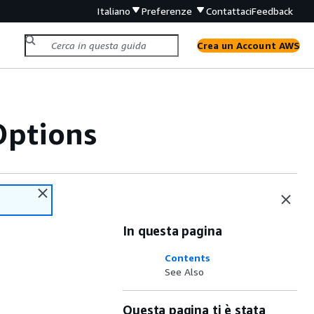
Italiano
Preferenze
Contattaci
Feedback
Crea un Account AWS
Options
In questa pagina
Contents
See Also
Questa pagina ti è stata