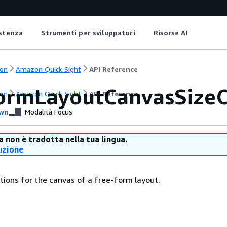
istenza
Strumenti per sviluppatori
Risorse AI
on
Amazon Quick Sight
API Reference
ormLayoutCanvasSize
on
Amazon Quick Sight
API Reference
wn
Modalità Focus
 non è tradotta nella tua lingua.
uzione
tions for the canvas of a free-form layout.