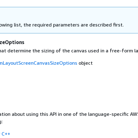
lowing list, the required parameters are described first.
zeOptions
hat determine the sizing of the canvas used in a free-form l
mLayoutScreenCanvasSizeOptions
object
tion about using this API in one of the language-specific A
g:
 C++