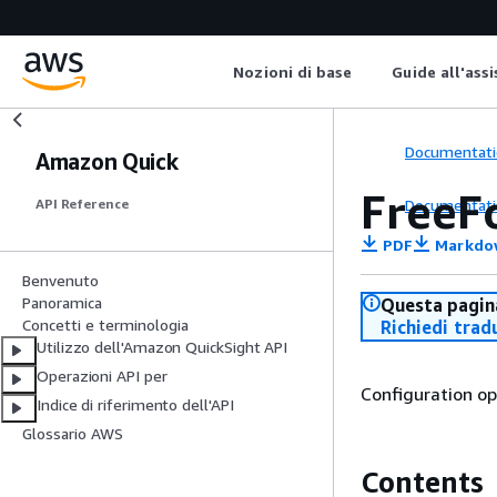
Nozioni di base
Guide all'ass
Documentati
Amazon Quick
FreeF
Documentati
API Reference
PDF
Markdo
Benvenuto
Panoramica
Questa pagina
Concetti e terminologia
Richiedi trad
Utilizzo dell'Amazon QuickSight API
Operazioni API per
Configuration op
Indice di riferimento dell'API
Glossario AWS
Contents