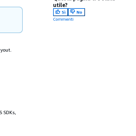
utile?
Sì
No
Commenti
ayout.
WS SDKs,