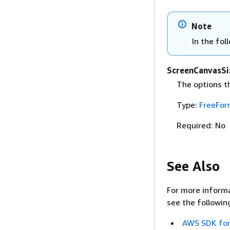
Note
In the fol
ScreenCanvasSi
The options t
Type:
FreeFor
Required: No
See Also
For more informa
see the followin
AWS SDK for