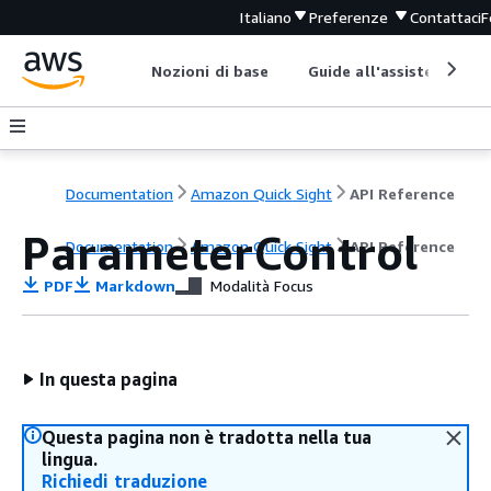
Italiano
Preferenze
Contattaci
F
Nozioni di base
Guide all'assistenza
Documentation
Amazon Quick Sight
API Reference
ParameterControl
Documentation
Amazon Quick Sight
API Reference
PDF
Markdown
Modalità Focus
In questa pagina
Questa pagina non è tradotta nella tua
lingua.
Richiedi traduzione