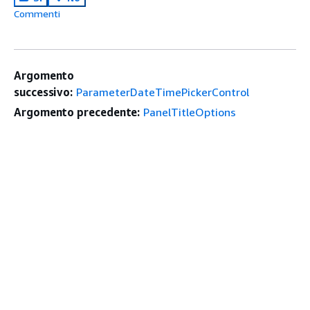
Commenti
Argomento
successivo:
ParameterDateTimePickerControl
Argomento precedente:
PanelTitleOptions