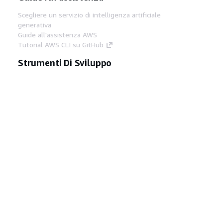
Scegliere un servizio di intelligenza artificiale
generativa
Guide all'assistenza AWS
Tutorial AWS CLI su GitHub
Strumenti Di Sviluppo
Libreria di esempi di codice AWS
AWS CLI
Centro builder AWS
Blog AWS sugli strumenti per sviluppatori
Link Utili
Scarica il server MCP di AWS Docs
Accedi alla Console AWS
Forum di AWS re:Post
Privacy
Condizioni del sito
Preferenze
cookie
© 2026, Amazon Web Services, Inc. o
società affiliate. Tutti i diritti riservati.