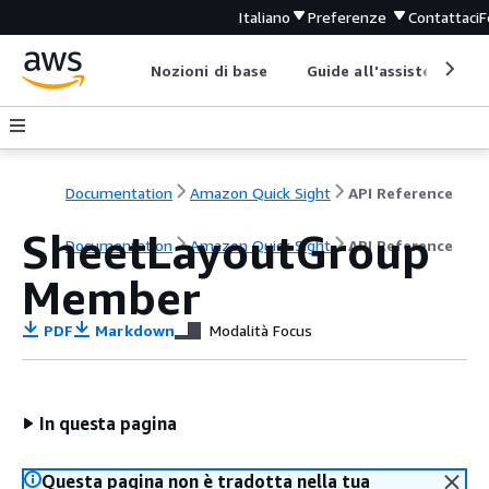
Italiano
Preferenze
Contattaci
F
Nozioni di base
Guide all'assistenza
Documentation
Amazon Quick Sight
API Reference
SheetLayoutGroup
Documentation
Amazon Quick Sight
API Reference
Member
PDF
Markdown
Modalità Focus
In questa pagina
Questa pagina non è tradotta nella tua