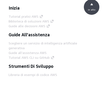
Inizia
in alto
Tutorial pratici AWS
Biblioteca di soluzioni AWS
Guide alle decisioni AWS
Guide All'assistenza
Scegliere un servizio di intelligenza artificiale
generativa
Guide all'assistenza AWS
Tutorial AWS CLI su GitHub
Strumenti Di Sviluppo
Libreria di esempi di codice AWS
AWS CLI
Centro builder AWS
Blog AWS sugli strumenti per sviluppatori
Link Utili
Scarica il server MCP di AWS Docs