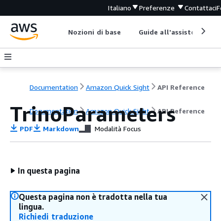
Italiano
Preferenze
Contattaci
F
Nozioni di base
Guide all'assistenza
Documentation
Amazon Quick Sight
API Reference
TrinoParameters
Documentation
Amazon Quick Sight
API Reference
PDF
Markdown
Modalità Focus
In questa pagina
Questa pagina non è tradotta nella tua
lingua.
Richiedi traduzione