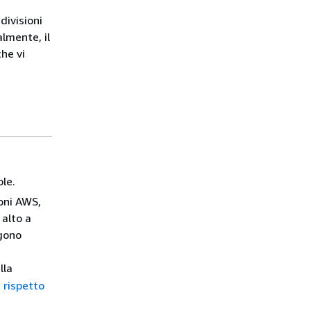
divisioni
almente, il
che vi
le.
oni AWS,
 alto a
ngono
lla
i rispetto