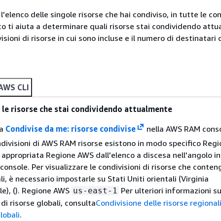
 l'elenco delle singole risorse che hai condiviso, in tutte le con
nco ti aiuta a determinare quali risorse stai condividendo attu
sioni di risorse in cui sono incluse e il numero di destinatari 
AWS CLI
e le risorse che stai condividendo attualmente
na
Condivise da me: risorse condivise
nella AWS RAM conso
ndivisioni di AWS RAM risorse esistono in modo specifico Regi
a appropriata Regione AWS dall'elenco a discesa nell'angolo in
console. Per visualizzare le condivisioni di risorse che conte
li, è necessario impostarle su Stati Uniti orientali (Virginia
le), (). Regione AWS
Per ulteriori informazioni su
us-east-1
di risorse globali, consulta
Condivisione delle risorse regional
globali
.