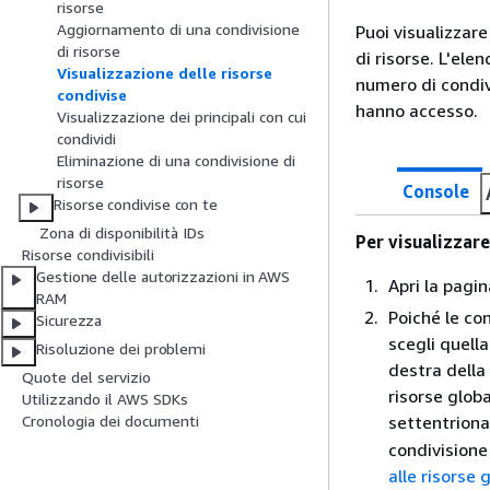
risorse
Aggiornamento di una condivisione
Puoi visualizzare
di risorse
di risorse. L'ele
Visualizzazione delle risorse
numero di condivi
condivise
hanno accesso.
Visualizzazione dei principali con cui
condividi
Eliminazione di una condivisione di
risorse
Console
Risorse condivise con te
Zona di disponibilità IDs
Per visualizzar
Risorse condivisibili
Gestione delle autorizzazioni in AWS
Apri la pagi
RAM
Poiché le co
Sicurezza
scegli quell
Risoluzione dei problemi
destra della 
Quote del servizio
risorse globa
Utilizzando il AWS SDKs
settentriona
Cronologia dei documenti
condivisione 
alle risorse 