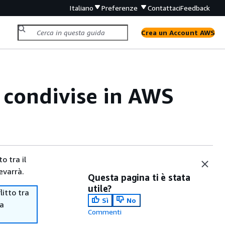
Italiano
Preferenze
Contattaci
Feedback
Crea un Account AWS
e condivise in AWS
o tra il
evarrà.
Questa pagina ti è stata
utile?
itto tra
Sì
No
ma
Commenti