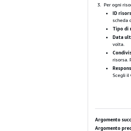
Per ogni riso
ID risor
scheda d
Tipo di 
Data ul
volta.
Condivis
risorsa. 
Respons
Scegli il
Argomento succ
Argomento prec