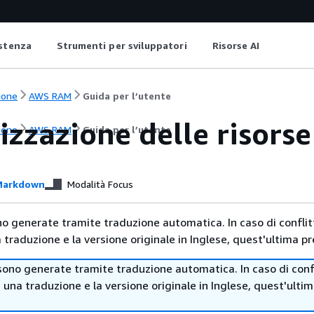
istenza
Strumenti per sviluppatori
Risorse AI
ione
AWS RAM
Guida per l’utente
izzazione delle risors
ione
AWS RAM
Guida per l’utente
arkdown
Modalità Focus
no generate tramite traduzione automatica. In caso di conflitt
traduzione e la versione originale in Inglese, quest'ultima pr
sono generate tramite traduzione automatica. In caso di confl
i una traduzione e la versione originale in Inglese, quest'ulti