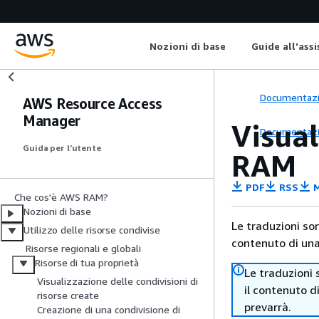
Nozioni di base
Guide all'ass
Documentaz
AWS Resource Access
Manager
Visual
Documentaz
Guida per l’utente
RAM
PDF
RSS
M
Che cos'è AWS RAM?
Nozioni di base
Le traduzioni so
Utilizzo delle risorse condivise
contenuto di una 
Risorse regionali e globali
Risorse di tua proprietà
Le traduzioni 
Visualizzazione delle condivisioni di
il contenuto d
risorse create
prevarrà.
Creazione di una condivisione di