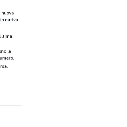
na nuova
io nativa.
'ultima
ono la
 numero.
rsa.