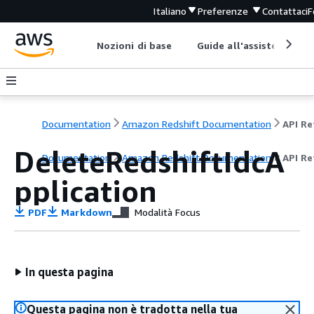
Italiano
Preferenze
Contattaci
F
Nozioni di base
Guide all'assistenza
Documentation
Amazon Redshift Documentation
DeleteRedshiftIdcA
Documentation
Amazon Redshift Documentation
API Re
pplication
PDF
Markdown
Modalità Focus
In questa pagina
Questa pagina non è tradotta nella tua