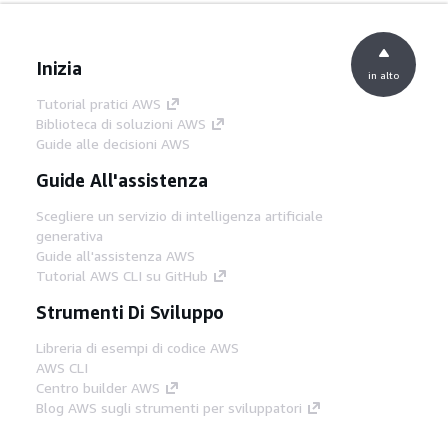
Inizia
in alto
Tutorial pratici AWS
Biblioteca di soluzioni AWS
Guide alle decisioni AWS
Guide All'assistenza
Scegliere un servizio di intelligenza artificiale
generativa
Guide all'assistenza AWS
Tutorial AWS CLI su GitHub
Strumenti Di Sviluppo
Libreria di esempi di codice AWS
AWS CLI
Centro builder AWS
Blog AWS sugli strumenti per sviluppatori
Link Utili