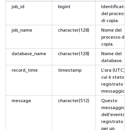
job_id
bigint
Identificator
del processo
di copia.
job_name
character(128)
Nome del
processo di
copia.
database_name
character(128)
Nome del
database.
record_time
timestamp
L’ora (UTC) in
cui è stato
registrato il
messaggio.
message
character(512)
Questo
messaggio
dell’evento
registrato
per un