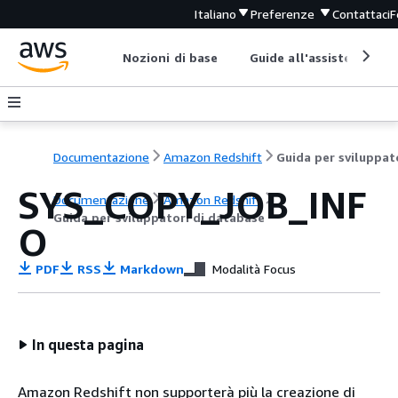
Italiano
Preferenze
Contattaci
F
Nozioni di base
Guide all'assistenza
Documentazione
Amazon Redshift
SYS_COPY_JOB_INF
Documentazione
Amazon Redshift
Guida per sviluppatori di database
O
PDF
RSS
Markdown
Modalità Focus
In questa pagina
Amazon Redshift non supporterà più la creazione di