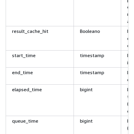
es
res
ann
result_cache_hit
Booleano
Ind
cor
cac
start_time
timestamp
Il 
ini
end_time
timestamp
L'o
com
elapsed_time
bigint
La 
te
(m
ded
queue_time
bigint
Il 
(m