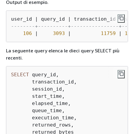
Output di esempio.
user_id 
|
 query_id 
|
 transaction_id 
|
 ses
--------+----------+----------------+----
106
|
3093
|
11759
|
107
La seguente query elenca le dieci query SELECT più
recenti.
SELECT
 query_id,

       transaction_id,

       session_id,

       start_time,

       elapsed_time,

       queue_time,

       execution_time,

       returned_rows,
