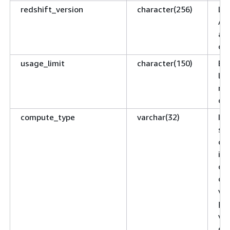
redshift_version
character(256)
La 
Am
all
que
usage_limit
character(150)
Ele
lim
rag
que
compute_type
varchar(32)
Ind
sta
clu
in 
di
del
val
pr
vie
clu