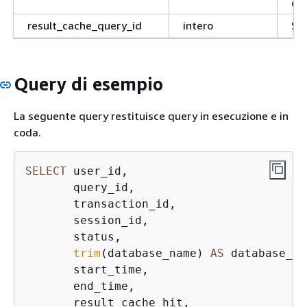
que
result_cache_query_id
intero
Se 
uti
dei
di
Query di esempio
l’I
sta
La seguente query restituisce query in esecuzione e in
ris
coda.
me
cac
SELECT
 user_id,

dei
       query_id,

sta
       transaction_id,

que
       session_id,

ca
       status,

username
character(128)
Il 
trim
(database_name) 
AS
 database_na
che
       start_time,

que
       end_time,

       result_cache_hit,
