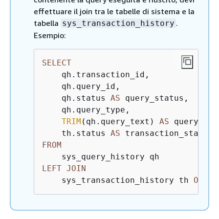
effettuare il join tra le tabelle di sistema e la
tabella
.
sys_transaction_history
Esempio:
SELECT
    qh.transaction_id,

    qh.query_id,

    qh.status 
AS
 query_status,

    qh.query_type,

TRIM
(qh.query_text) 
AS
 query_text
    th.status 
AS
FROM
LEFT
JOIN
    sys_transaction_history th 
ON
 qh