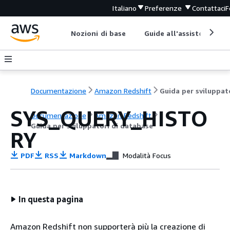
Italiano
Preferenze
Contattaci
F
Nozioni di base
Guide all'assistenza
Documentazione
Amazon Redshift
SYS_QUERY_HISTO
Documentazione
Amazon Redshift
Guida per sviluppatori di database
RY
PDF
RSS
Markdown
Modalità Focus
In questa pagina
Amazon Redshift non supporterà più la creazione di