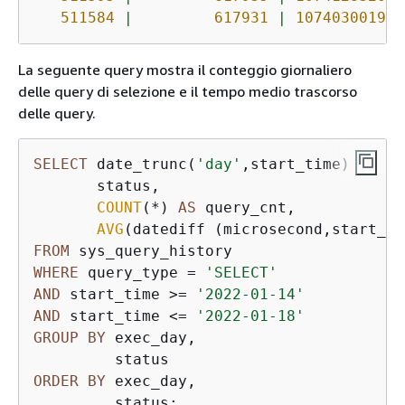
511584
|
617931
|
1074030019
|
La seguente query mostra il conteggio giornaliero
delle query di selezione e il tempo medio trascorso
delle query.
SELECT
 date_trunc(
'day'
,start_time) 
AS
 ex
       status,

COUNT
(
*
) 
AS
 query_cnt,

AVG
(datediff (microsecond,start_ti
FROM
WHERE
 query_type 
=
'SELECT'
AND
 start_time 
>=
'2022-01-14'
AND
 start_time 
<=
'2022-01-18'
GROUP
BY
 exec_day,

ORDER
BY
 exec_day,

         status;