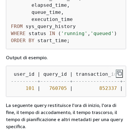
       elapsed_time,

       queue_time,

FROM
WHERE
 status 
IN
 (
'running'
,
'queued'
ORDER
BY
 start_time;
Output di esempio.
 user_id 
|
 query_id 
|
 transaction_id 
|
 se
---------+----------+----------------+---
101
|
760705
|
852337
|
10
La seguente query restituisce l'ora di inizio, l'ora di
fine, il tempo di accodamento, il tempo trascorso, il
tempo di pianificazione e altri metadati per una query
specifica.