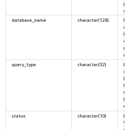
pr
ese
database_name
character(128)
Il 
da
l'u
col
mo
ril
query_type
character(32)
Il 
es
IN
UN
CO
UT
OT
status
character(10)
Lo 
Val
pia