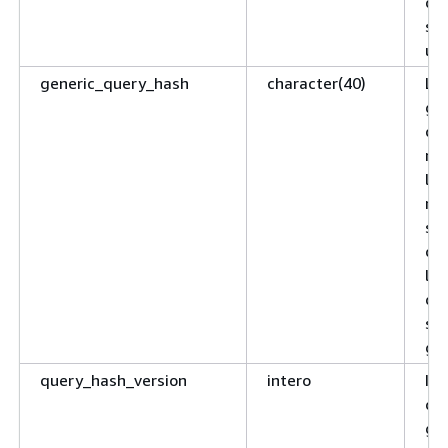
que
ste
us
generic_query_hash
character(40)
L’h
ge
que
rel
let
rip
ste
que
let
div
ste
ge
query_hash_version
intero
Il 
del
ge