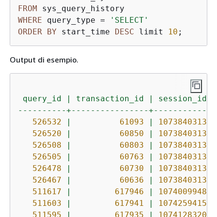
FROM
WHERE
 query_type 
=
'SELECT'
ORDER
BY
 start_time 
DESC
 limit 
10
;
Output di esempio.
query_id
|
transaction_id
|
session_id
|
----------+----------------+------------+
526532
|
61093
|
1073840313
|
526520
|
60850
|
1073840313
|
526508
|
60803
|
1073840313
|
526505
|
60763
|
1073840313
|
526478
|
60730
|
1073840313
|
526467
|
60636
|
1073840313
|
511617
|
617946
|
1074009948
|
511603
|
617941
|
1074259415
|
511595
|
617935
|
1074128320
|