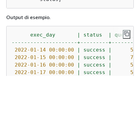
Output di esempio.
exec_day
|
status
|
query_cn
---------------------+---------+---------
2022-01-14 00:00:00
|
success
|
525
2022-01-15 00:00:00
|
success
|
700
2022-01-16 00:00:00
|
success
|
525
2022-01-17 00:00:00
|
success
|
530
2022-01-18 00:00:00
|
success
|
809
La seguente query mostra le prestazioni del tempo
trascorso della query giornaliera.
SELECT
distinct
 date_trunc(
'day'
,start_ti
       query_count.cnt 
AS
 query_count,

Percentile_cont
(
0.5
) 
within
group
(