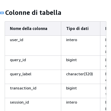
Colonne di tabella
Nome della colonna
Tipo di dati
De
user_id
intero
Ide
del
inv
query_id
bigint
L'i
que
query_label
character(320)
No
que
transaction_id
bigint
L'i
tra
session_id
intero
L'i
pr