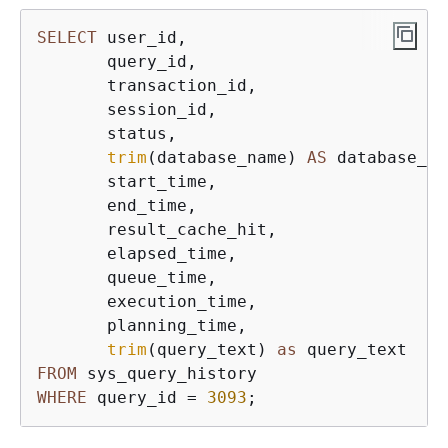
SELECT
 user_id,

       query_id,

       transaction_id,

       session_id,

       status,

trim
(database_name) 
AS
 database_na
       start_time,

       end_time,

       result_cache_hit,

       elapsed_time,

       queue_time,

       execution_time,

       planning_time,

trim
(query_text) 
as
FROM
WHERE
 query_id 
=
3093
;