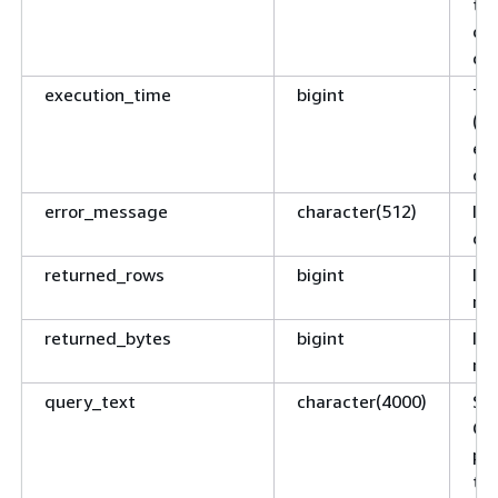
tra
di 
di 
execution_time
bigint
Te
(mi
ese
cla
error_message
character(512)
Il 
que
returned_rows
bigint
Il 
res
returned_bytes
bigint
Il 
res
query_text
character(4000)
Str
Qu
po
tro