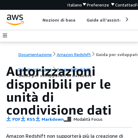
Italiano
Preferenze
Contattaci
F
Nozioni di base
Guide all'assistenza
Documentazione
Amazon Redshift
Autorizzazioni
Documentazione
Amazon Redshift
Guida per sviluppatori di database
disponibili per le
unità di
condivisione dati
PDF
RSS
Markdown
Modalità Focus
Amazon Redshift non supporterà più la creazione di