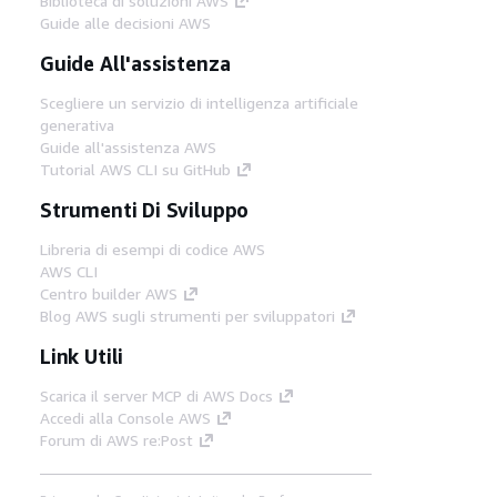
Biblioteca di soluzioni AWS
Guide alle decisioni AWS
Guide All'assistenza
Scegliere un servizio di intelligenza artificiale
generativa
Guide all'assistenza AWS
Tutorial AWS CLI su GitHub
Strumenti Di Sviluppo
Libreria di esempi di codice AWS
AWS CLI
Centro builder AWS
Blog AWS sugli strumenti per sviluppatori
Link Utili
Scarica il server MCP di AWS Docs
Accedi alla Console AWS
Forum di AWS re:Post