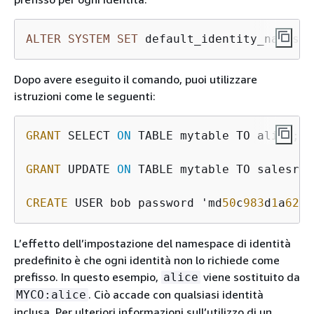
ALTER
SYSTEM
SET
 default_identity_namespa
Dopo avere eseguito il comando, puoi utilizzare
istruzioni come le seguenti:
GRANT
 SELECT 
ON
 TABLE mytable TO alice;

GRANT
 UPDATE 
ON
 TABLE mytable TO salesrole
CREATE
 USER bob password 'md
50
c
983
d
1
a
6242
L’effetto dell’impostazione del namespace di identità
predefinito è che ogni identità non lo richiede come
prefisso. In questo esempio,
viene sostituito da
alice
. Ciò accade con qualsiasi identità
MYCO:alice
inclusa. Per ulteriori informazioni sull’utilizzo di un