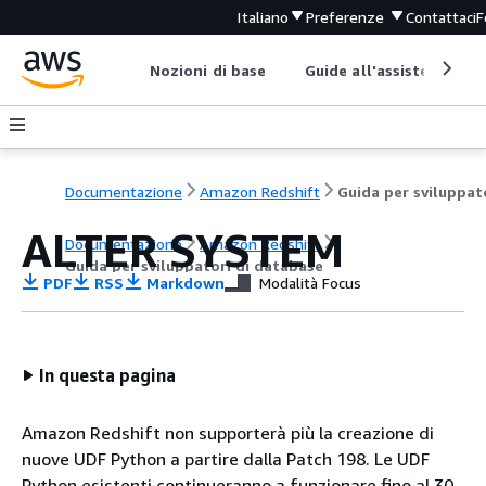
Italiano
Preferenze
Contattaci
F
Nozioni di base
Guide all'assistenza
Documentazione
Amazon Redshift
ALTER SYSTEM
Documentazione
Amazon Redshift
Guida per sviluppatori di database
PDF
RSS
Markdown
Modalità Focus
In questa pagina
Amazon Redshift non supporterà più la creazione di
nuove UDF Python a partire dalla Patch 198. Le UDF
Python esistenti continueranno a funzionare fino al 30