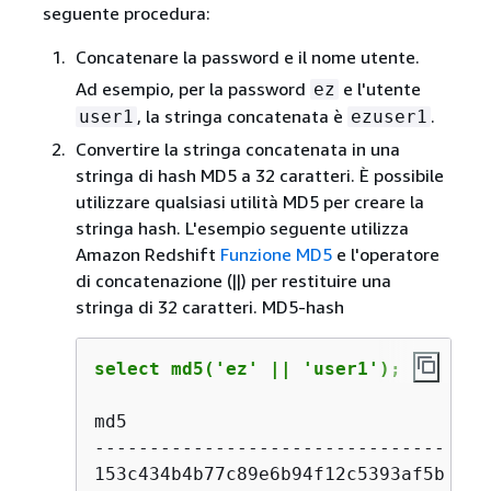
seguente procedura:
Concatenare la password e il nome utente.
Ad esempio, per la password
e l'utente
ez
, la stringa concatenata è
.
user1
ezuser1
Convertire la stringa concatenata in una
stringa di hash MD5 a 32 caratteri. È possibile
utilizzare qualsiasi utilità MD5 per creare la
stringa hash. L'esempio seguente utilizza
Amazon Redshift
Funzione MD5
e l'operatore
di concatenazione (||) per restituire una
stringa di 32 caratteri. MD5-hash
select md5('ez' || 'user1');
md5

--------------------------------

153c434b4b77c89e6b94f12c5393af5b