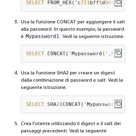
SELECT
 FROM_HEX('c
721
bff
5
d
9042
cf
541
f
Usa la funzione CONCAT per aggiungere il salt
alla password. In questo esempio, la password
è
. Vedi la seguente istruzione.
Mypassword1
SELECT
 CONCAT('Mypassword
1
',FROM_HEX
Usa la funzione SHA2 per creare un digest
dalla combinazione di password e salt. Vedi la
seguente istruzione.
SELECT
 SHA
2
(CONCAT('Mypassword
1
',FRO
Crea l'utente utilizzando il digest e il salt dei
passaggi precedenti. Vedi la seguente