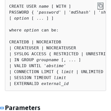
CREATE USER 
name
 [ WITH ]

PASSWORD 
{
 '
password
' | '
md5hash
' | '
sha2
[ 
option
 [ ... ] ]

where 
option
 can be:

CREATEDB | NOCREATEDB

| CREATEUSER | NOCREATEUSER

| SYSLOG ACCESS 
{
 RESTRICTED | UNRESTRICT
| IN GROUP 
groupname
 [, ... ]

| VALID UNTIL '
abstime
'

| CONNECTION LIMIT 
{
limit
 | UNLIMITED }

| SESSION TIMEOUT 
limit
| EXTERNALID 
external_id
Parameters