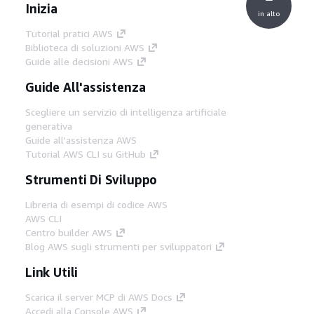
Inizia
in alto
Tutorial pratici AWS
Biblioteca di soluzioni AWS
Guide alle decisioni AWS
Guide All'assistenza
Scegliere un servizio di intelligenza artificiale
generativa
Guide all'assistenza AWS
Tutorial AWS CLI su GitHub
Strumenti Di Sviluppo
Libreria di esempi di codice AWS
AWS CLI
Centro builder AWS
Blog AWS sugli strumenti per sviluppatori
Link Utili
Scarica il server MCP di AWS Docs
Accedi alla Console AWS