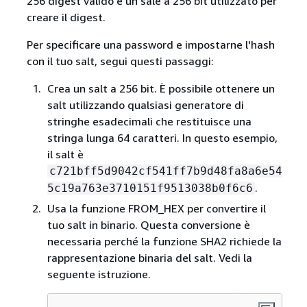
256 digest valido e un sale a 256 bit utilizzato per
creare il digest.
Per specificare una password e impostarne l'hash
con il tuo salt, segui questi passaggi:
Crea un salt a 256 bit. È possibile ottenere un
salt utilizzando qualsiasi generatore di
stringhe esadecimali che restituisce una
stringa lunga 64 caratteri. In questo esempio,
il salt è
c721bff5d9042cf541ff7b9d48fa8a6e54
.
5c19a763e3710151f9513038b0f6c6
Usa la funzione FROM_HEX per convertire il
tuo salt in binario. Questa conversione è
necessaria perché la funzione SHA2 richiede la
rappresentazione binaria del salt. Vedi la
seguente istruzione.