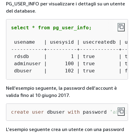
PG_USER_INFO per visualizzare i dettagli su un utente
del database.
select * from pg_user_info;
 usename   | usesysid | usecreatedb | use
-----------+----------+-------------+----
 rdsdb     |        1 | true        | tru
 adminuser |      100 | true        | tru
 dbuser    |      102 | true        | fal
Nell'esempio seguente, la password dell'account è
valida fino al 10 giugno 2017.
create
user
 dbuser 
with
 password 
'abcD123
L'esempio seguente crea un utente con una password