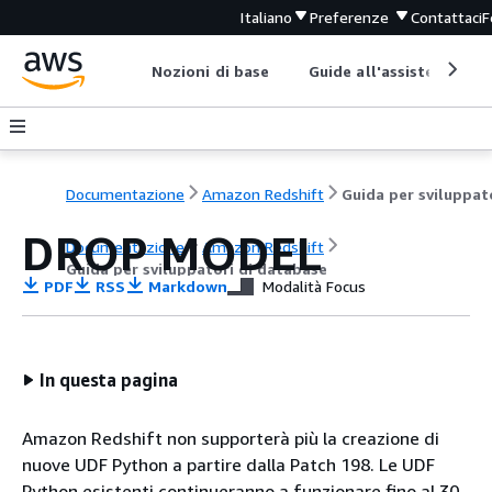
Italiano
Preferenze
Contattaci
F
Nozioni di base
Guide all'assistenza
Documentazione
Amazon Redshift
DROP MODEL
Documentazione
Amazon Redshift
Guida per sviluppatori di database
PDF
RSS
Markdown
Modalità Focus
In questa pagina
Amazon Redshift non supporterà più la creazione di
nuove UDF Python a partire dalla Patch 198. Le UDF
Python esistenti continueranno a funzionare fino al 30