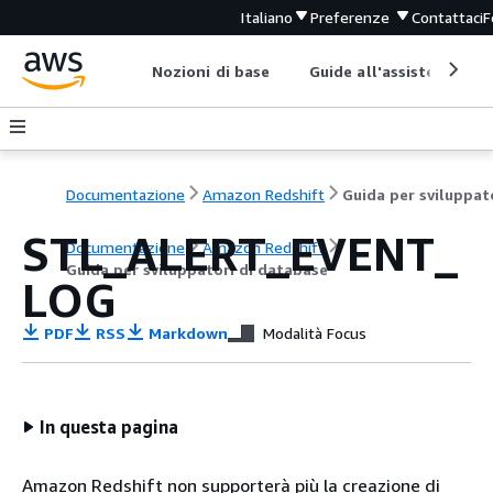
Italiano
Preferenze
Contattaci
F
Nozioni di base
Guide all'assistenza
Documentazione
Amazon Redshift
STL_ALERT_EVENT_
Documentazione
Amazon Redshift
Guida per sviluppatori di database
LOG
PDF
RSS
Markdown
Modalità Focus
In questa pagina
Amazon Redshift non supporterà più la creazione di