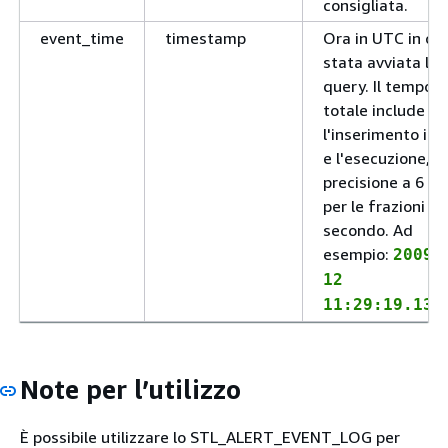
consigliata.
event_time
timestamp
Ora in UTC in cui
stata avviata la
query. Il tempo
totale include
l'inserimento in 
e l'esecuzione, c
precisione a 6 ci
per le frazioni di
secondo. Ad
esempio:
2009-
12
11:29:19.131
Note per l’utilizzo
È possibile utilizzare lo STL_ALERT_EVENT_LOG per