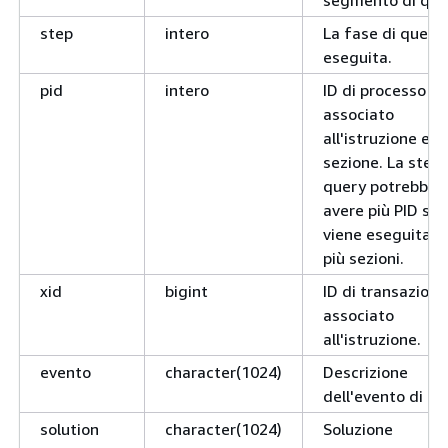
segmento di que
step
intero
La fase di query
eseguita.
pid
intero
ID di processo
associato
all'istruzione e al
sezione. La stes
query potrebbe
avere più PID se
viene eseguita s
più sezioni.
xid
bigint
ID di transazione
associato
all'istruzione.
evento
character(1024)
Descrizione
dell'evento di av
solution
character(1024)
Soluzione