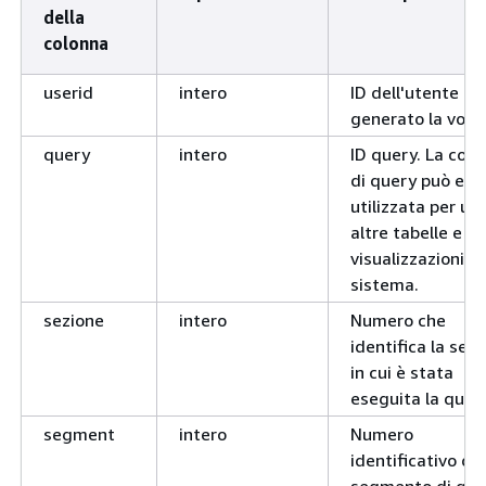
della
colonna
userid
intero
ID dell'utente ch
generato la voce
query
intero
ID query. La colo
di query può ess
utilizzata per uni
altre tabelle e
visualizzazioni d
sistema.
sezione
intero
Numero che
identifica la sez
in cui è stata
eseguita la query
segment
intero
Numero
identificativo del