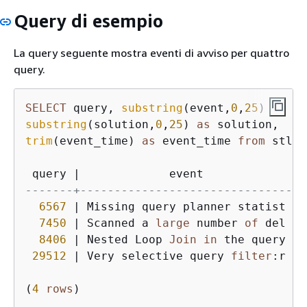
Query di esempio
La query seguente mostra eventi di avviso per quattro
query.
SELECT
 query, 
substring
(event,
0
,
25
) 
as
substring
(solution,
0
,
25
) 
as
trim
(event_time) 
as
 event_time 
from
 stl_a
 query 
|
             event             
|
 
-------+-------------------------------+-
6567
|
 Missing query planner statist 
|
 
7450
|
 Scanned a 
large
 number 
of
 del 
|
 
8406
|
 Nested Loop 
Join
in
 the query 
|
 
29512
|
 Very selective query 
filter
:r 
|
 
(
4
rows
)