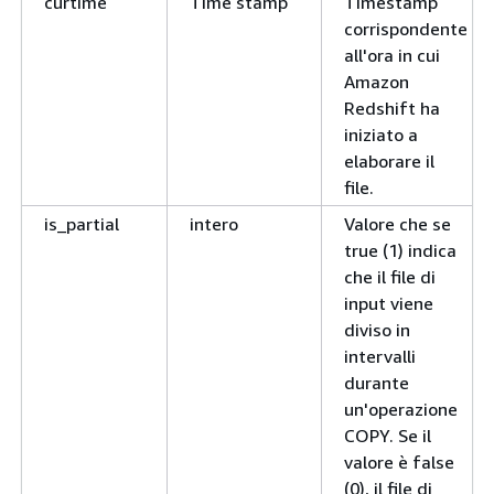
curtime
Time stamp
Timestamp
corrispondente
all'ora in cui
Amazon
Redshift ha
iniziato a
elaborare il
file.
is_partial
intero
Valore che se
true (1) indica
che il file di
input viene
diviso in
intervalli
durante
un'operazione
COPY. Se il
valore è false
(0), il file di