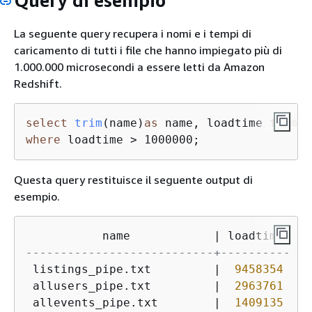
Query di esempio
La seguente query recupera i nomi e i tempi di
caricamento di tutti i file che hanno impiegato più di
1.000.000 microsecondi a essere letti da Amazon
Redshift.
select
trim
(
name
)
as
 name, loadtime 
from
where
 loadtime > 1000000
;
Questa query restituisce il seguente output di
esempio.
           name            
|
---------------------------+----------
 listings_pipe.txt         
|
9458354
 allusers_pipe.txt         
|
2963761
 allevents_pipe.txt        
|
1409135