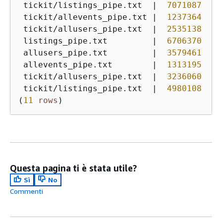
 tickit
/
listings_pipe.txt  
|
7071087
 tickit
/
allevents_pipe.txt 
|
1237364
 tickit
/
allusers_pipe.txt  
|
2535138
 listings_pipe.txt         
|
6706370
 allusers_pipe.txt         
|
3579461
 allevents_pipe.txt        
|
1313195
 tickit
/
allusers_pipe.txt  
|
3236060
 tickit
/
listings_pipe.txt  
|
4980108
(
11
rows
)
Questa pagina ti è stata utile?
Sì
No
Commenti