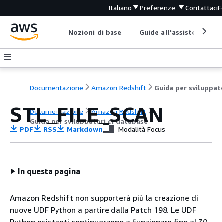
Italiano
Preferenze
Contattaci
F
Nozioni di base
Guide all'assistenza
Documentazione
Amazon Redshift
STL_FILE_SCAN
Documentazione
Amazon Redshift
Guida per sviluppatori di database
PDF
RSS
Markdown
Modalità Focus
In questa pagina
Amazon Redshift non supporterà più la creazione di
nuove UDF Python a partire dalla Patch 198. Le UDF
Python esistenti continueranno a funzionare fino al 30