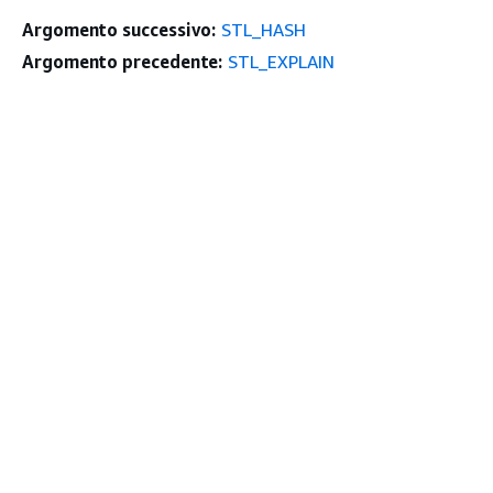
Argomento successivo:
STL_HASH
Argomento precedente:
STL_EXPLAIN
Inizia
in alto
Tutorial pratici AWS
Biblioteca di soluzioni AWS
Guide alle decisioni AWS
Guide All'assistenza
Scegliere un servizio di intelligenza artificiale
generativa
Guide all'assistenza AWS
Tutorial AWS CLI su GitHub