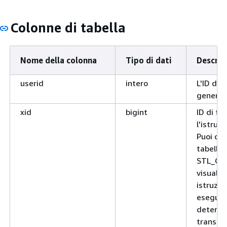
Colonne di tabella
Nome della colonna
Tipo di dati
Descrip
userid
intero
L'ID del
generato
xid
bigint
ID di tr
l'istru
Puoi co
tabella 
STL_QU
visualiz
istruzio
eseguit
determi
transaz