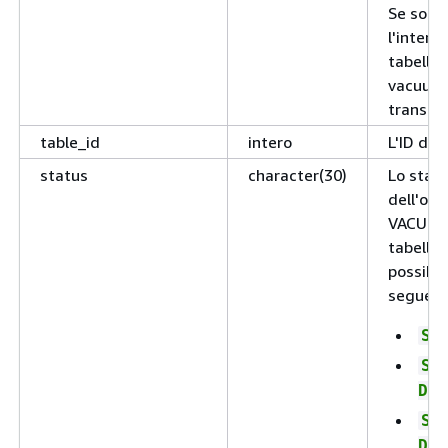
Se sott
l'intero
tabella 
vacuum 
transaz
table_id
intero
L'ID dell
status
character(30)
Lo stat
dell'ope
VACUUM 
tabella. 
possibili
seguent
St
St
Del
St
Del