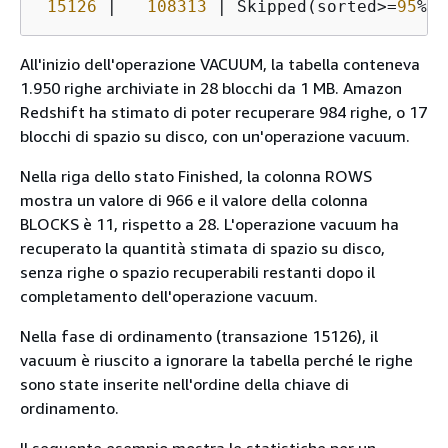
Un'
15126
|
108313
|
 Skipped(sorted
>=
95
%
) 
vac
aut
All'inizio dell'operazione VACUUM, la tabella conteneva
stat
1.950 righe archiviate in 28 blocchi da 1 MB. Amazon
bac
Redshift ha stimato di poter recuperare 984 righe, o 17
Que
blocchi di spazio su disco, con un'operazione vacuum.
vie
agli
Nella riga dello stato Finished, la colonna ROWS
qua
mostra un valore di 966 e il valore della colonna
eseg
BLOCKS è 11, rispetto a 28. L'operazione vacuum ha
aut
recuperato la quantità stimata di spazio su disco,
Ad 
senza righe o spazio recuperabili restanti dopo il
un'
completamento dell'operazione vacuum.
vac
Nella fase di ordinamento (transazione 15126), il
eli
vacuum è riuscito a ignorare la tabella perché le righe
ese
sono state inserite nell'ordine della chiave di
aut
ordinamento.
avr
iniz