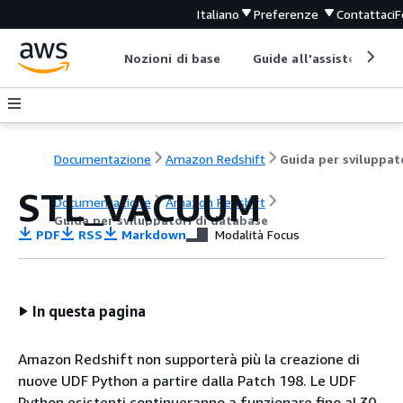
Italiano
Preferenze
Contattaci
F
Nozioni di base
Guide all'assistenza
Documentazione
Amazon Redshift
STL_VACUUM
Documentazione
Amazon Redshift
Guida per sviluppatori di database
PDF
RSS
Markdown
Modalità Focus
In questa pagina
Amazon Redshift non supporterà più la creazione di
nuove UDF Python a partire dalla Patch 198. Le UDF
Python esistenti continueranno a funzionare fino al 30