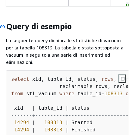
onl
sor
La t
Query di esempio
ign
stat
La seguente query dichiara le statistiche di vacuum
SOR
per la tabella 108313. La tabella è stata sottoposta a
tabe
vacuum in seguito a una serie di inserimenti ed
stat
eliminazioni.
sogl
ord
di s
select
 xid, table_id, status, 
rows
, sorte
Sk
from
 stl_vacuum 
where
 table_id
=
108313
ord
row
La t
 xid   
|
 table_id 
|
 status               
ign
-------+----------+----------------------
vuo
14294
|
108313
|
 Started              
Va
14294
|
108313
|
 Finished             