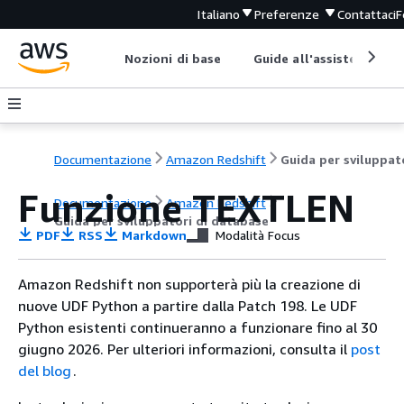
Italiano
Preferenze
Contattaci
F
Nozioni di base
Guide all'assistenza
Documentazione
Amazon Redshift
Funzione TEXTLEN
Documentazione
Amazon Redshift
Guida per sviluppatori di database
PDF
RSS
Markdown
Modalità Focus
Amazon Redshift non supporterà più la creazione di
nuove UDF Python a partire dalla Patch 198. Le UDF
Python esistenti continueranno a funzionare fino al 30
giugno 2026. Per ulteriori informazioni, consulta il
post
del blog
.