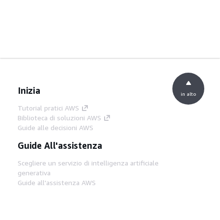
Inizia
in alto
Tutorial pratici AWS
Biblioteca di soluzioni AWS
Guide alle decisioni AWS
Guide All'assistenza
Scegliere un servizio di intelligenza artificiale
generativa
Guide all'assistenza AWS
Tutorial AWS CLI su GitHub
Strumenti Di Sviluppo