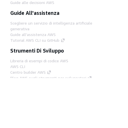
Guide alle decisioni AWS
Guide All'assistenza
Scegliere un servizio di intelligenza artificiale
generativa
Guide all'assistenza AWS
Tutorial AWS CLI su GitHub
Strumenti Di Sviluppo
Libreria di esempi di codice AWS
AWS CLI
Centro builder AWS
Blog AWS sugli strumenti per sviluppatori
Link Utili
Scarica il server MCP di AWS Docs
Accedi alla Console AWS
Forum di AWS re:Post
Privacy
Condizioni del sito
Preferenze