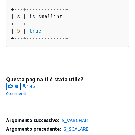
+
---+-------------+
|
 s 
|
 is_smallint 
|
+
---+-------------+
|
5
|
true
|
+
---+-------------+
Questa pagina ti è stata utile?
Sì
No
Commenti
Argomento successivo:
IS_VARCHAR
Argomento precedente:
IS_SCALARE