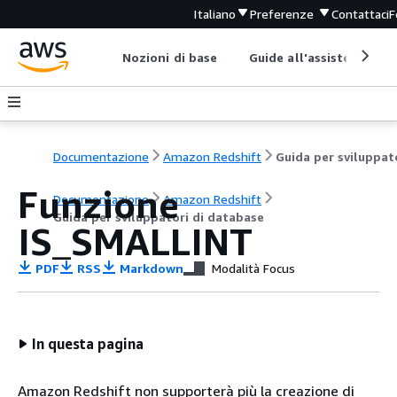
Italiano
Preferenze
Contattaci
F
Nozioni di base
Guide all'assistenza
Documentazione
Amazon Redshift
Funzione
Documentazione
Amazon Redshift
Guida per sviluppatori di database
IS_SMALLINT
PDF
RSS
Markdown
Modalità Focus
In questa pagina
Amazon Redshift non supporterà più la creazione di