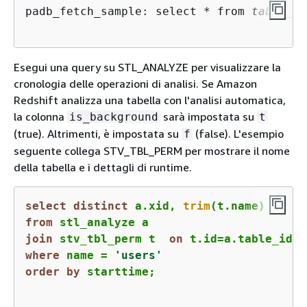
padb_fetch_sample: select * from 
table_na
Esegui una query su STL_ANALYZE per visualizzare la
cronologia delle operazioni di analisi. Se Amazon
Redshift analizza una tabella con l'analisi automatica,
la colonna
sarà impostata su
is_background
t
(true). Altrimenti, è impostata su
(false). L'esempio
f
seguente collega STV_TBL_PERM per mostrare il nome
della tabella e i dettagli di runtime.
select
distinct
 a.xid, 
trim
(t.name) 
as
from
join
 stv_tbl_perm t  
on
 t.id
=
where
 name 
=
'users'
order
by
 starttime;