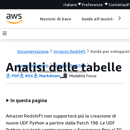
Italiano
Preferenze
Contattaci
F
Nozioni di base
Guide all'assistenza
Documentazione
Amazon Redshift
Analisi delle tabelle
Documentazione
Amazon Redshift
Guida per sviluppatori di database
PDF
RSS
Markdown
Modalità Focus
In questa pagina
Amazon Redshift non supporterà più la creazione di
nuove UDF Python a partire dalla Patch 198. Le UDF
Python esistenti continueranno a funzionare fino al 30