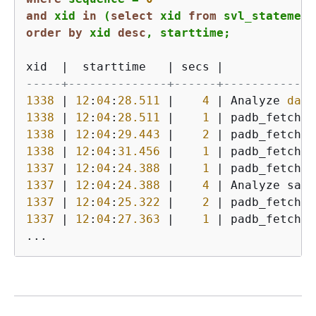
and
 xid 
in
 (
select
 xid 
from
 svl_statement
order
by
 xid 
desc
, starttime;
xid  
|
  starttime   
|
 secs 
|
-----+--------------+------+-------------
1338
|
12
:
04
:
28.511
|
4
|
 Analyze 
date
1338
|
12
:
04
:
28.511
|
1
|
 padb_fetch_s
1338
|
12
:
04
:
29.443
|
2
|
 padb_fetch_s
1338
|
12
:
04
:
31.456
|
1
|
 padb_fetch_s
1337
|
12
:
04
:
24.388
|
1
|
 padb_fetch_s
1337
|
12
:
04
:
24.388
|
4
|
1337
|
12
:
04
:
25.322
|
2
|
 padb_fetch_s
1337
|
12
:
04
:
27.363
|
1
|
 padb_fetch_s
...