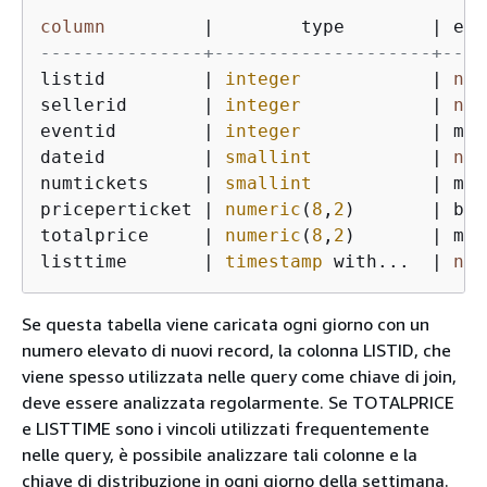
column
|
        type        
|
 enc
---------------+--------------------+----
listid         
|
integer
|
non
sellerid       
|
integer
|
non
eventid        
|
integer
|
 mos
dateid         
|
smallint
|
non
numtickets     
|
smallint
|
 mos
priceperticket 
|
numeric
(
8
,
2
)       
|
 byt
totalprice     
|
numeric
(
8
,
2
)       
|
 mos
listtime       
|
timestamp
 with...  
|
non
Se questa tabella viene caricata ogni giorno con un
numero elevato di nuovi record, la colonna LISTID, che
viene spesso utilizzata nelle query come chiave di join,
deve essere analizzata regolarmente. Se TOTALPRICE
e LISTTIME sono i vincoli utilizzati frequentemente
nelle query, è possibile analizzare tali colonne e la
chiave di distribuzione in ogni giorno della settimana.