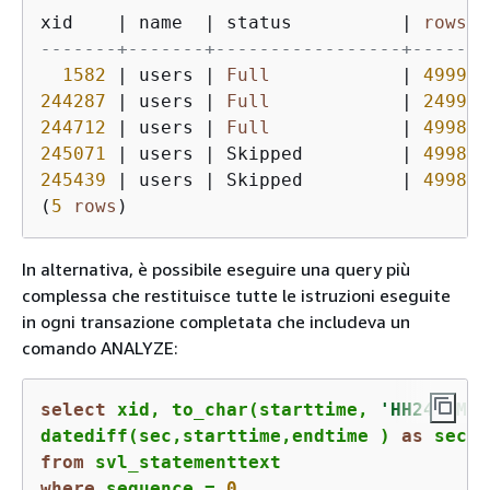
xid    
|
 name  
|
 status          
|
rows
-------+-------+-----------------+-------
1582
|
 users 
|
Full
|
49990
244287
|
 users 
|
Full
|
24992
244712
|
 users 
|
Full
|
49984
245071
|
 users 
|
 Skipped         
|
49984
245439
|
 users 
|
 Skipped         
|
49984
(
5
rows
)
In alternativa, è possibile eseguire una query più
complessa che restituisce tutte le istruzioni eseguite
in ogni transazione completata che includeva un
comando ANALYZE:
select
 xid, to_char(starttime, 
'HH24:MM:S
datediff(sec,starttime,endtime ) 
as
 secs,
from
where
 sequence 
=
0