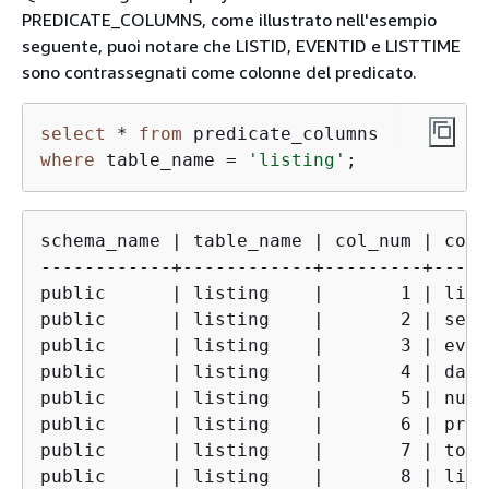
PREDICATE_COLUMNS, come illustrato nell'esempio
seguente, puoi notare che LISTID, EVENTID e LISTTIME
sono contrassegnati come colonne del predicato.
select
*
from
where
 table_name 
=
'listing'
;
schema_name | table_name | col_num | col_
------------+------------+---------+-----
public      | listing    |       1 | list
public      | listing    |       2 | sell
public      | listing    |       3 | even
public      | listing    |       4 | date
public      | listing    |       5 | numt
public      | listing    |       6 | pric
public      | listing    |       7 | tota
public      | listing    |       8 | list