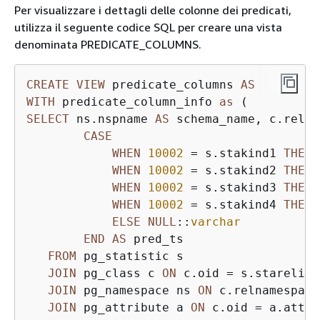
Per visualizzare i dettagli delle colonne dei predicati,
utilizza il seguente codice SQL per creare una vista
denominata PREDICATE_COLUMNS.
CREATE
VIEW
 predicate_columns 
AS
WITH
 predicate_column_info 
as
SELECT
 ns.nspname 
AS
 schema_name, c.relna
CASE
WHEN
10002
=
 s.stakind1 
THEN
 
WHEN
10002
=
 s.stakind2 
THEN
 
WHEN
10002
=
 s.stakind3 
THEN
 
WHEN
10002
=
 s.stakind4 
THEN
 
ELSE
NULL
::
varchar
END
AS
 pred_ts

FROM
 pg_statistic s

JOIN
 pg_class c 
ON
 c.oid 
=
 s.starelid

JOIN
 pg_namespace ns 
ON
 c.relnamespace
JOIN
 pg_attribute a 
ON
 c.oid 
=
 a.attre