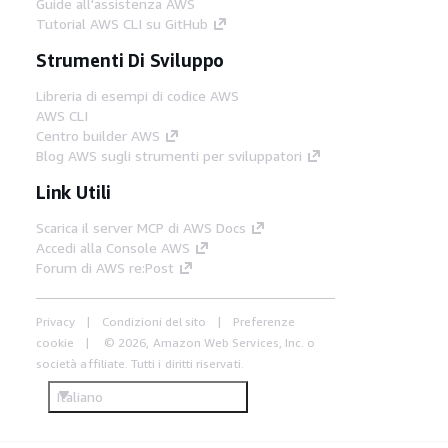
Guide all'assistenza AWS
Tutorial AWS CLI su GitHub
Strumenti Di Sviluppo
Libreria di esempi di codice AWS
AWS CLI
Centro builder AWS
Blog AWS sugli strumenti per sviluppatori
Link Utili
Scarica il server MCP di AWS Docs
Accedi alla Console AWS
Forum di AWS re:Post
Privacy
Condizioni del sito
Preferenze
cookie
© 2026, Amazon Web Services, Inc. o
società affiliate. Tutti i diritti riservati.
Italiano