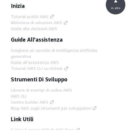
Inizia
in alto
Tutorial pratici AWS
Biblioteca di soluzioni AWS
Guide alle decisioni AWS
Guide All'assistenza
Scegliere un servizio di intelligenza artificiale
generativa
Guide all'assistenza AWS
Tutorial AWS CLI su GitHub
Strumenti Di Sviluppo
Libreria di esempi di codice AWS
AWS CLI
Centro builder AWS
Blog AWS sugli strumenti per sviluppatori
Link Utili
Scarica il server MCP di AWS Docs