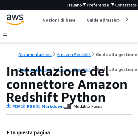
Italiano
Preferenze
Contattaci
F
Nozioni di base
Guide all'assistenza
Documentazione
Amazon Redshift
Guida alla gestione
Installazione del
Documentazione
Amazon Redshift
Guida alla gestione
connettore Amazon
Redshift Python
PDF
RSS
Markdown
Modalità Focus
In questa pagina