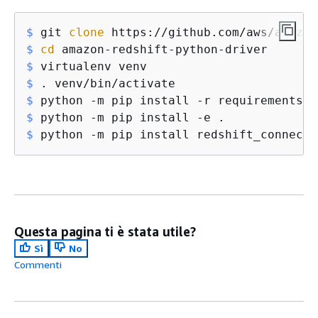
$
 git 
clone
 https://github.com/aws/amazon
$
cd
 amazon-redshift-python-driver
$
 virtualenv venv
$
 . venv/bin/activate
$
 python -m pip install -r requirements.t
$
 python -m pip install -e .
$
 python -m pip install redshift_connecto
Questa pagina ti è stata utile?
Sì
No
Commenti