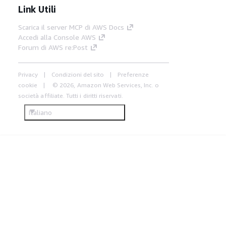
Link Utili
Scarica il server MCP di AWS Docs
Accedi alla Console AWS
Forum di AWS re:Post
Privacy
Condizioni del sito
Preferenze
cookie
© 2026, Amazon Web Services, Inc. o
società affiliate. Tutti i diritti riservati.
Italiano