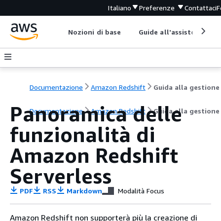
Italiano
Preferenze
Contattaci
F
Nozioni di base
Guide all'assistenza
Documentazione
Amazon Redshift
Guida alla gestione
Panoramica delle
Documentazione
Amazon Redshift
Guida alla gestione
funzionalità di
Amazon Redshift
Serverless
PDF
RSS
Markdown
Modalità Focus
Amazon Redshift non supporterà più la creazione di