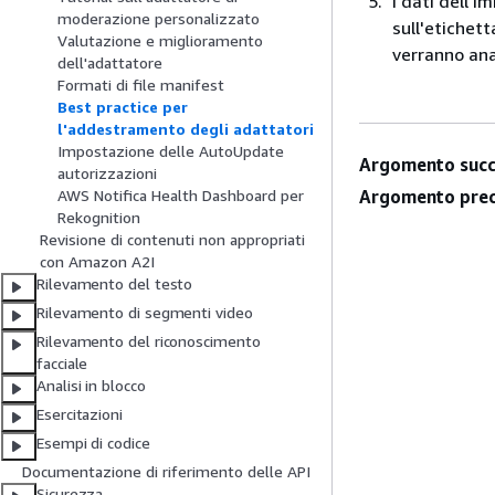
I dati dell'
moderazione personalizzato
sull'etichet
Valutazione e miglioramento
verranno ana
dell'adattatore
Formati di file manifest
Best practice per
l'addestramento degli adattatori
Impostazione delle AutoUpdate
Argomento succ
autorizzazioni
Argomento prec
AWS Notifica Health Dashboard per
Rekognition
Revisione di contenuti non appropriati
con Amazon A2I
Rilevamento del testo
Rilevamento di segmenti video
Rilevamento del riconoscimento
facciale
Analisi in blocco
Esercitazioni
Esempi di codice
Documentazione di riferimento delle API
Sicurezza