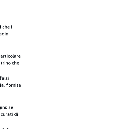
 che i
agini
articolare
strino che
falsi
ia, fornite
ini: se
curati di