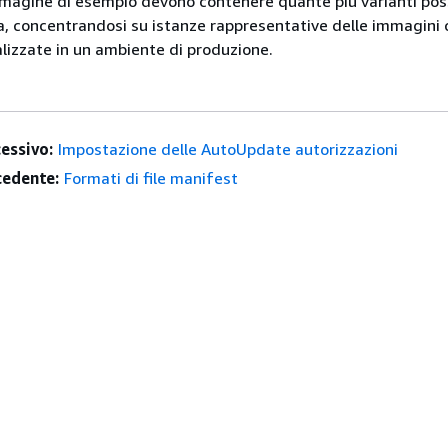
immagine di esempio devono contenere quante più varianti poss
ta, concentrandosi su istanze rappresentative delle immagini 
lizzate in un ambiente di produzione.
essivo:
Impostazione delle AutoUpdate autorizzazioni
edente:
Formati di file manifest