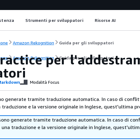
istenza
Strumenti per sviluppatori
Risorse AI
ione
Amazon Rekognition
Guida per gli sviluppatori
ractice per l'addestra
ione
Amazon Rekognition
Guida per gli sviluppatori
atori
arkdown
Modalità Focus
no generate tramite traduzione automatica. In caso di conflitt
traduzione e la versione originale in Inglese, quest'ultima pr
sono generate tramite traduzione automatica. In caso di confl
i una traduzione e la versione originale in Inglese, quest'ulti