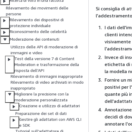
Ricerca di volti in una raccolta
Rilevamento dei movimenti delle
Si consiglia di a
persone
l'addestramento e
Rilevamento dei dispositivi di
protezione individuale
I dati dell'
Riconoscimento delle celebrità
clienti inte
Moderazione dei contenuti
visivamente 
Utilizzo delle API di moderazione di
l'addestram
immagini e video
Invece di in
Test della versione 7 di Content
etichetta di
Moderation e trasformazione della
risposta dell'API
la modella n
Rilevamento di immagini inappropriate
Fornire un m
Rilevamento di video archiviati in modo
positivi per
inappropriato
quante più i
Migliorare la precisione con la
moderazione personalizzata
dell'adattat
Creazione e utilizzo di adattatori
Annotazione 
Preparazione dei set di dati
decidi di do
Gestire gli adattatori con AWS CLI
annotare l'o
e SDK
Tutorial sull'adattatore di