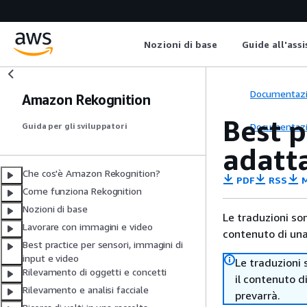
Nozioni di base
Guide all'ass
Documentaz
Amazon Rekognition
Best p
Documentaz
Guida per gli sviluppatori
adatt
Che cos'è Amazon Rekognition?
PDF
RSS
M
Come funziona Rekognition
Nozioni di base
Le traduzioni so
Lavorare con immagini e video
contenuto di una 
Best practice per sensori, immagini di
input e video
Le traduzioni 
Rilevamento di oggetti e concetti
il contenuto d
Rilevamento e analisi facciale
prevarrà.