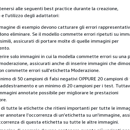
ttenersi alle seguenti best practice durante la creazione,
 l'utilizzo degli adattatori:
immagine di esempio devono catturare gli errori rappresentativi
ndono eliminare. Se il modello commette errori ripetuti su imm
simili, assicurati di portare molte di quelle immagini per
ento.
serire solo immagini in cui la modella commette errori su una p
 moderazione, assicurati anche di inserire immagini che dimo
on commette errori sull'etichetta Moderazione.
inimo di 50 campioni di falsi negativi OPPURE 20 campioni di 
 l'addestramento e un minimo di 20 campioni per i test. Tuttav
mmagini annotate possibile per migliorare le prestazioni
ore.
di tutte le etichette che ritieni importanti per tutte le immag
ver annotare l'occorrenza di un'etichetta su un'immagine, assi
ccorrenza di questa etichetta su tutte le altre immagini.