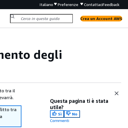
Italiano
Preferenze
Contattaci
Feedback
Crea un Account AWS
mento degli
o tra il
evarrà.
Questa pagina ti è stata
utile?
itto tra
Sì
No
ma
Commenti