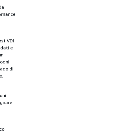
da
vernance
.
ost VDI
 dati e
un
 ogni
rado di
e.
oni
egnare
co.