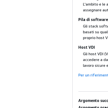
L'ambito e le 
assegnare auto
Pila di software
Gli stack sof
basati su qual
proprio host V
Host VDI
Gli host VDI (
accedere a dat
lavoro sicure e
Per un riferimen
Argomento succ
Argomento prec