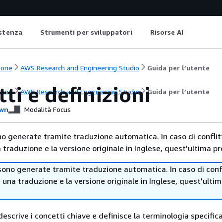
istenza
Strumenti per sviluppatori
Risorse AI
ione
AWS Research and Engineering Studio
Guida per l’utente
ti e definizioni
ione
AWS Research and Engineering Studio
Guida per l’utente
wn
Modalità Focus
no generate tramite traduzione automatica. In caso di conflitt
traduzione e la versione originale in Inglese, quest'ultima pr
sono generate tramite traduzione automatica. In caso di confl
i una traduzione e la versione originale in Inglese, quest'ulti
scrive i concetti chiave e definisce la terminologia specifica