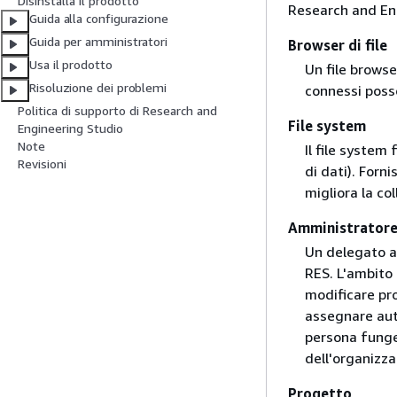
Disinstalla il prodotto
Research and En
Guida alla configurazione
Guida per amministratori
Browser di file
Usa il prodotto
Un file browse
Risoluzione dei problemi
connessi posso
Politica di supporto di Research and
File system
Engineering Studio
Note
Il file system
Revisioni
di dati). Forn
migliora la col
Amministratore
Un delegato a
RES. L'ambito 
modificare pro
assegnare auto
persona funge
dell'organizza
Progetto