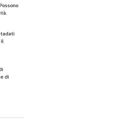
. Possono
età.
tadati
il
di
e di