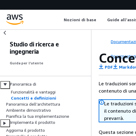
Nozioni di base
Guide all'ass
Documentaz
Studio di ricerca e
ingegneria
Concet
Documentaz
Guida per l’utente
PDF
Markdo
Le traduzioni so
Panoramica di
contenuto di una 
Funzionalità e vantaggi
Concetti e definizioni
Le traduzioni 
Panoramica dell’architettura
Ambiente dimostrativo
il contenuto d
Pianifica la tua implementazione
prevarrà.
Implementa il prodotto
Aggiorna il prodotto
Questa sezione de