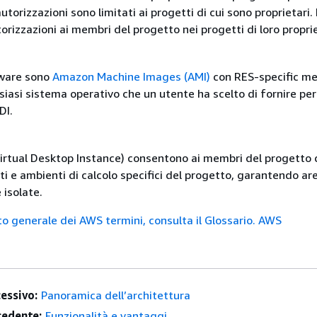
autorizzazioni sono limitati ai progetti di cui sono proprietari
rizzazioni ai membri del progetto nei progetti di loro propri
tware sono
Amazon Machine Images (AMI)
con RES-specific me
siasi sistema operativo che un utente ha scelto di fornire per 
DI.
Virtual Desktop Instance) consentono ai membri del progetto 
i e ambienti di calcolo specifici del progetto, garantendo are
 isolate.
to generale dei AWS termini, consulta il Glossario. AWS
essivo:
Panoramica dell’architettura
edente:
Funzionalità e vantaggi