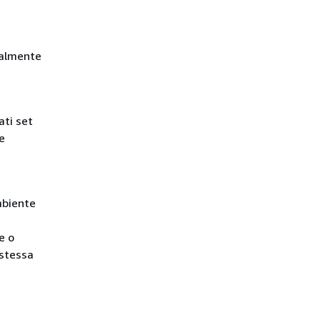
tualmente
ati set
e
mbiente
e o
 stessa