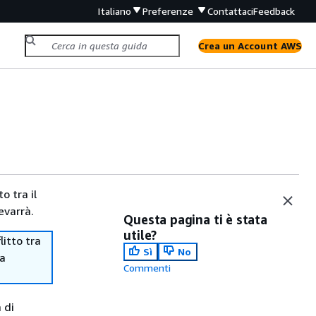
Italiano
Preferenze
Contattaci
Feedback
Crea un Account AWS
o tra il
evarrà.
Questa pagina ti è stata
utile?
itto tra
Sì
No
ma
Commenti
 di