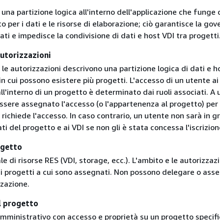
una partizione logica all'interno dell'applicazione che funge 
to per i dati e le risorse di elaborazione; ciò garantisce la go
dati e impedisce la condivisione di dati e host VDI tra progetti
utorizzazioni
le autorizzazioni descrivono una partizione logica di dati e h
in cui possono esistere più progetti. L'accesso di un utente ai
all'interno di un progetto è determinato dai ruoli associati. A 
ssere assegnato l'accesso (o l'appartenenza al progetto) per
 richiede l'accesso. In caso contrario, un utente non sarà in g
ti del progetto e ai VDI se non gli è stata concessa l'iscrizion
ogetto
le di risorse RES (VDI, storage, ecc.). L'ambito e le autorizzazi
ai progetti a cui sono assegnati. Non possono delegare o ass
zzazione.
l progetto
mministrativo con accesso e proprietà su un progetto specifi