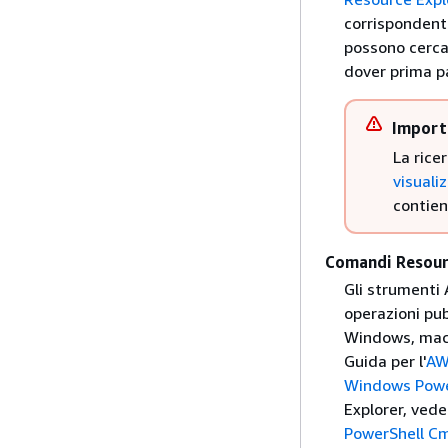
corrispondenti
possono cercar
dover prima pa
Import
La rice
visuali
contiene
Comandi Resour
Gli strumenti 
operazioni pu
Windows, macOS
Guida per l'
AW
Windows Powe
Explorer, ved
PowerShell C