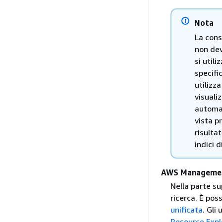
Nota
La cons
non dev
si util
specifi
utilizz
visuali
automat
vista p
risultat
indici 
AWS Management
Nella parte s
ricerca. È poss
unificata
. Gli
Resource Expl