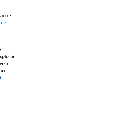
zione.
rce
e
plorer.
izio.
are
i