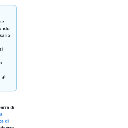
che
uando
sario
si
a
 gli
arra di
ca
ca di
 risorse