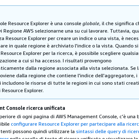
ole Resource Explorer è una console
globale
, il che significa 
i Regione AWS selezionarne una su cui lavorare. Tuttavia, q
izza Resource Explorer per creare un indice o una vista, è neces
care in quale regione è archiviato l'indice o la vista. Quando si
a Resource Explorer per la ricerca, è possibile scegliere qualsia
zzazione a cui si ha accesso. I risultati provengono
icamente dalla regione associata alla vista selezionata. Se l
roviene dalla regione che contiene l'indice dell'aggregatore, i
i includono le risorse di tutte le regioni in cui sono stati creati
di Resource Explorer.
 Console ricerca unificata
uperiore di ogni pagina di AWS Management Console, c'è una b
ibile
configurare Resource Explorer per partecipare alla ricer
 utenti possono quindi utilizzare la
sintassi delle query di ricer
orer
nella casella di testo di ricerca unificata e visualizzare le