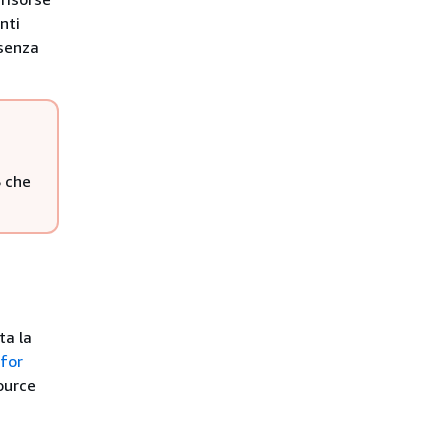
nti
 senza
S che
ta la
for
ource