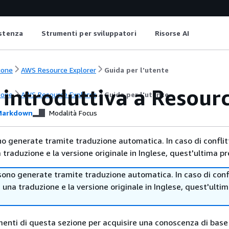
istenza
Strumenti per sviluppatori
Risorse AI
ione
AWS Resource Explorer
Guida per l'utente
introduttiva a Resour
ione
AWS Resource Explorer
Guida per l'utente
arkdown
Modalità Focus
no generate tramite traduzione automatica. In caso di conflitt
traduzione e la versione originale in Inglese, quest'ultima pr
sono generate tramite traduzione automatica. In caso di confl
i una traduzione e la versione originale in Inglese, quest'ulti
omenti di questa sezione per acquisire una conoscenza di base