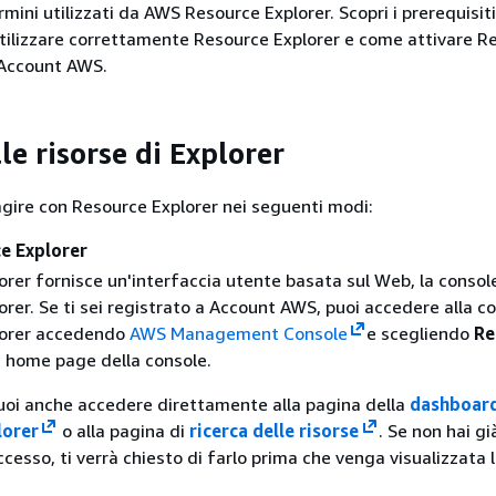
rmini utilizzati da AWS Resource Explorer. Scopri i prerequisit
tilizzare correttamente Resource Explorer e come attivare R
 Account AWS.
le risorse di Explorer
ragire con Resource Explorer nei seguenti modi:
e Explorer
rer fornisce un'interfaccia utente basata sul Web, la consol
rer. Se ti sei registrato a Account AWS, puoi accedere alla c
lorer accedendo
AWS Management Console
e scegliendo
Re
 home page della console.
uoi anche accedere direttamente alla pagina della
dashboard
lorer
o alla pagina di
ricerca delle risorse
. Se non hai gi
ccesso, ti verrà chiesto di farlo prima che venga visualizzata 