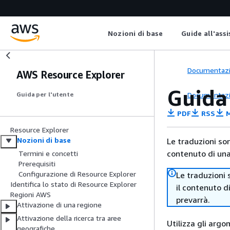
Nozioni di base
Guide all'ass
Documentaz
AWS Resource Explorer
Guida 
Documentaz
Guida per l'utente
PDF
RSS
M
Resource Explorer
Nozioni di base
Le traduzioni so
contenuto di una 
Termini e concetti
Prerequisiti
Configurazione di Resource Explorer
Le traduzioni 
Identifica lo stato di Resource Explorer
il contenuto d
Regioni AWS
prevarrà.
Attivazione di una regione
Attivazione della ricerca tra aree
Utilizza gli arg
geografiche