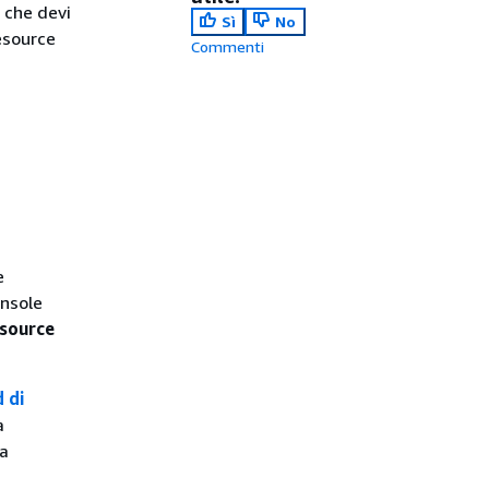
i che devi
Sì
No
esource
Commenti
e
onsole
source
 di
à
la