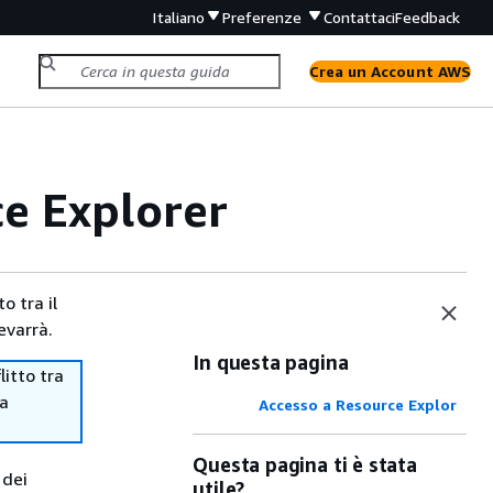
Italiano
Preferenze
Contattaci
Feedback
Crea un Account AWS
ce Explorer
o tra il
evarrà.
In questa pagina
itto tra
ma
Accesso a Resource Explor
Questa pagina ti è stata
 dei
utile?