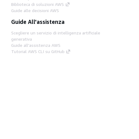
Biblioteca di soluzioni AWS
Guide alle decisioni AWS
Guide All'assistenza
Scegliere un servizio di intelligenza artificiale
generativa
Guide all'assistenza AWS
Tutorial AWS CLI su GitHub
Strumenti Di Sviluppo
Libreria di esempi di codice AWS
AWS CLI
Centro builder AWS
Blog AWS sugli strumenti per sviluppatori
Link Utili
Scarica il server MCP di AWS Docs
Accedi alla Console AWS
Forum di AWS re:Post