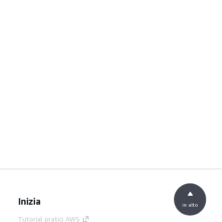
Inizia
in alto
Tutorial pratici AWS