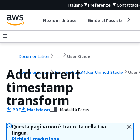
Italiano
Preferenze
Contattaci
F
Nozioni di base
Guide all'assistenza
Documentation
...
User Guide
Add current
Documentation
Amazon SageMaker Unified Studio
User 
timestamp
transform
PDF
Markdown
Modalità Focus
Questa pagina non è tradotta nella tua
lingua.
Richiedi traduzione