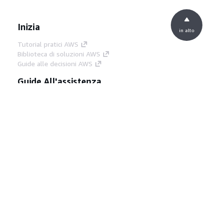
Inizia
in alto
Tutorial pratici AWS
Biblioteca di soluzioni AWS
Guide alle decisioni AWS
Guide All'assistenza
Scegliere un servizio di intelligenza artificiale
generativa
Guide all'assistenza AWS
Tutorial AWS CLI su GitHub
Strumenti Di Sviluppo
Libreria di esempi di codice AWS
AWS CLI
Centro builder AWS
Blog AWS sugli strumenti per sviluppatori
Link Utili