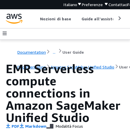
Italiano
Preferenze
Contattaci
F
Nozioni di base
Guide all'assistenza
Documentation
...
User Guide
EMR Serverless
Documentation
Amazon SageMaker Unified Studio
User 
compute
connections in
Amazon SageMaker
Unified Studio
PDF
Markdown
Modalità Focus