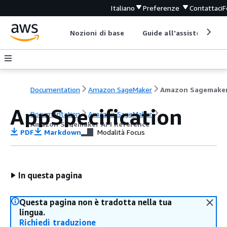
Italiano
Preferenze
Contattaci
F
Nozioni di base
Guide all'assistenza
Documentation
Amazon SageMaker
AppSpecification
Documentation
Amazon SageMaker
Amazon Sagemaker API Reference
PDF
Markdown
Modalità Focus
In questa pagina
Questa pagina non è tradotta nella tua
lingua.
Richiedi traduzione