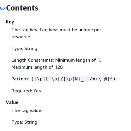
Contents
Key
The tag key. Tag keys must be unique per
resource.
Type: String
Length Constraints: Minimum length of 1.
Maximum length of 128.
Pattern:
([\p
{
L}\p
{
Z}\p
{
N}_.:/=+\-@]*)
Required: Yes
Value
The tag value.
Type: String