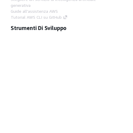
generativa
Guide all'assistenza AWS
Tutorial AWS CLI su GitHub
Strumenti Di Sviluppo
Libreria di esempi di codice AWS
AWS CLI
Centro builder AWS
Blog AWS sugli strumenti per sviluppatori
Link Utili
Scarica il server MCP di AWS Docs
Accedi alla Console AWS
Forum di AWS re:Post
Privacy
Condizioni del sito
Preferenze
cookie
© 2026, Amazon Web Services, Inc. o
società affiliate. Tutti i diritti riservati.
Italiano