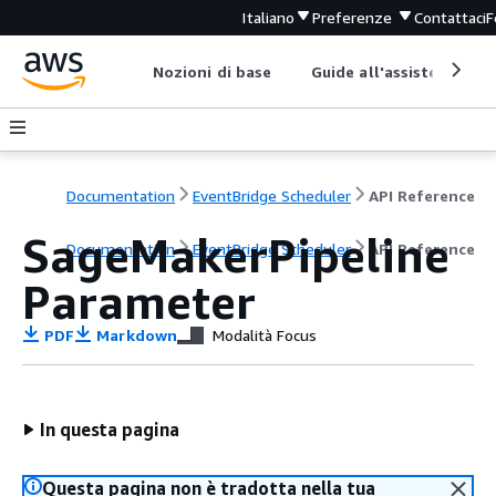
Italiano
Preferenze
Contattaci
F
Nozioni di base
Guide all'assistenza
Documentation
EventBridge Scheduler
API Reference
SageMakerPipeline
Documentation
EventBridge Scheduler
API Reference
Parameter
PDF
Markdown
Modalità Focus
In questa pagina
Questa pagina non è tradotta nella tua