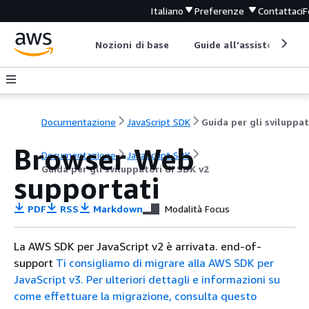
Italiano
Preferenze
Contattaci
F
Nozioni di base
Guide all'assistenza
Documentazione
JavaScript SDK
Browser Web
Documentazione
JavaScript SDK
Guida per gli sviluppatori di SDK v2
supportati
PDF
RSS
Markdown
Modalità Focus
La AWS SDK per JavaScript v2 è arrivata. end-of-
support
Ti consigliamo di migrare alla AWS SDK per
JavaScript v3.
Per ulteriori dettagli e informazioni su
come effettuare la migrazione, consulta questo