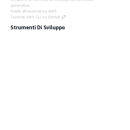
generativa
Guide all'assistenza AWS
Tutorial AWS CLI su GitHub
Strumenti Di Sviluppo
Libreria di esempi di codice AWS
AWS CLI
Centro builder AWS
Blog AWS sugli strumenti per sviluppatori
Link Utili
Scarica il server MCP di AWS Docs
Accedi alla Console AWS
Forum di AWS re:Post
Privacy
Condizioni del sito
Preferenze
cookie
© 2026, Amazon Web Services, Inc. o
società affiliate. Tutti i diritti riservati.
Italiano