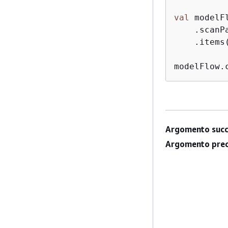
val
 modelFl
    .scanP
    .items(
modelFlow.
Argomento succ
Argomento prec