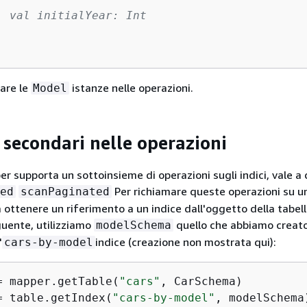
  val initialYear: Int

are le
istanze nelle operazioni.
Model
 secondari nelle operazioni
supporta un sottoinsieme di operazioni sugli indici, vale a d
Per richiamare queste operazioni su un
ed
scanPaginated
 ottenere un riferimento a un indice dall'oggetto della tabell
uente, utilizziamo
quello che abbiamo creato
modelSchema
'
indice (creazione non mostrata qui):
cars-by-model
= mapper.getTable(
"cars"
= table.getIndex(
"cars-by-model"
, modelSchema)