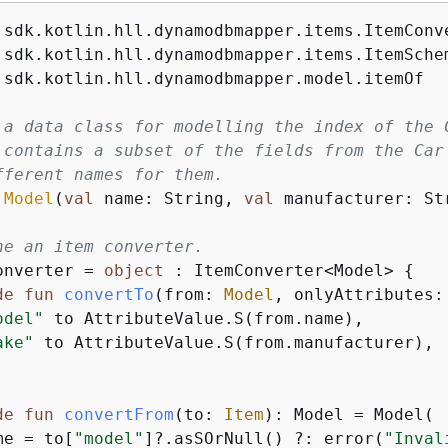
.sdk.kotlin.hll.dynamodbmapper.model.itemOf

 a data class for modelling the index of the 
 contains a subset of the fields from the Car
fferent names for them.
Model
(
val
 name: String, 
val
 manufacturer: Str
ne an item converter.
onverter = 
object
 : ItemConverter<Model> 
{
de
fun
convertTo
(from: 
Model
, onlyAttributes:
odel"
 to AttributeValue.S(from.name),

ake"
 to AttributeValue.S(from.manufacturer),

de
fun
convertFrom
(to: 
Item
)
: Model = Model(

me = to[
"model"
]?.asSOrNull() ?: error(
"Inval