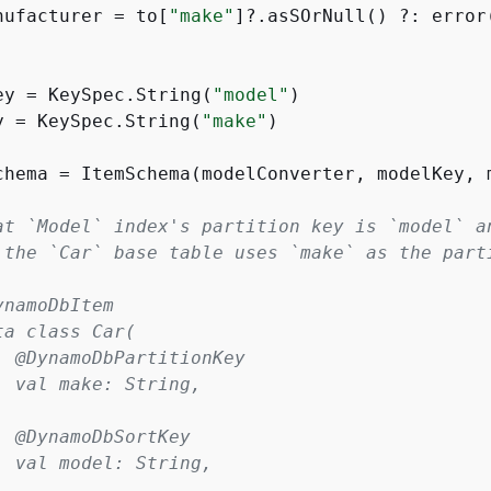
nufacturer = to[
"make"
]?.asSOrNull() ?: error
ey = KeySpec.String(
"model"
y = KeySpec.String(
"make"
)

chema = ItemSchema(modelConverter, modelKey, 
at `Model` index's partition key is `model` an
 the `Car` base table uses `make` as the part
namoDbItem

a class Car(

  @DynamoDbPartitionKey

  val make: String,

  @DynamoDbSortKey

  val model: String,
