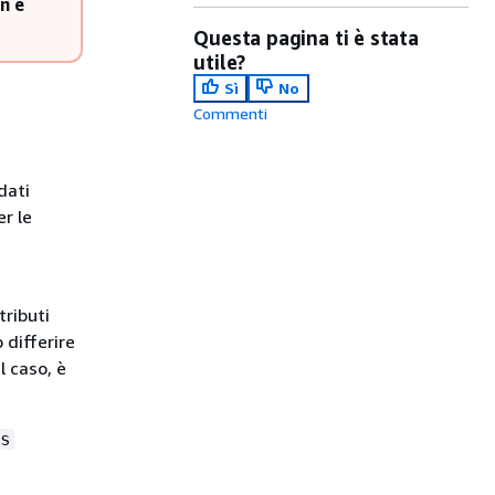
n è
Questa pagina ti è stata
utile?
Sì
No
Commenti
dati
er le
tributi
 differire
l caso, è
s