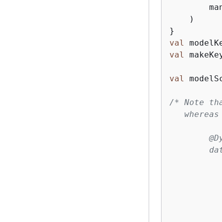
        ma
    )

val
 modelK
val
 makeKe
val
 modelS
/* Note th
   whereas
        @Dy
        dat
          
          
          
          