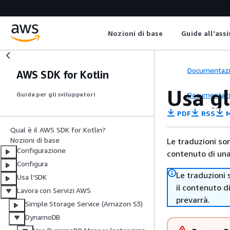
Nozioni di base
Guide all'ass
Documentaz
AWS SDK for Kotlin
Usa g
Documentaz
Guida per gli sviluppatori
PDF
RSS
M
Qual è il AWS SDK for Kotlin?
Nozioni di base
Le traduzioni so
Configurazione
contenuto di una 
Configura
Le traduzioni 
Usa l'SDK
il contenuto d
Lavora con Servizi AWS
prevarrà.
Simple Storage Service (Amazon S3)
DynamoDB