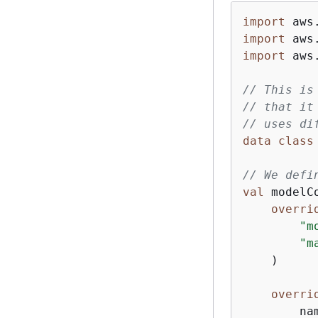
import
import
import
 aws
// This is
// that it
// uses di
data
class
// We defi
val
 modelC
overri
"m
"m
    )

overri
        na