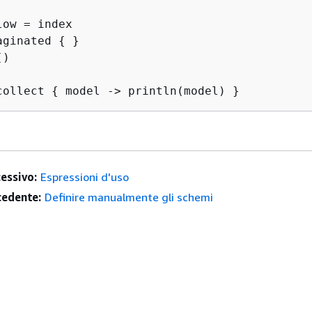
ow = index

aginated 
{
 }

)

collect 
{
 model -> println(model) }
essivo:
Espressioni d'uso
edente:
Definire manualmente gli schemi