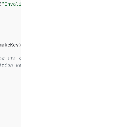
(
"Invalid attribute `make`"
),

makeKey) 
// The partition key specification i
d its sort key is `make`,

ition key and `model` as the sort key:
