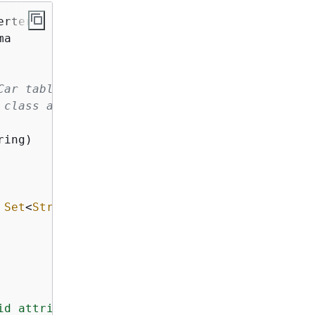
Car table. Note
 class and also 
ing)

 
Set
<
String
>?)
: Item  = itemOf(

id attribute `model`"
),
