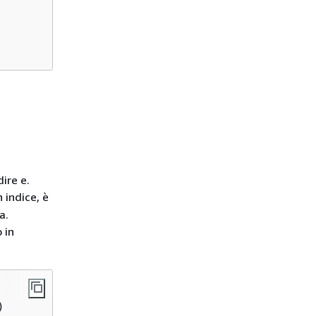
ire e.
 indice, è
a.
 in

