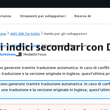
istenza
Strumenti per sviluppatori
Risorse AI
ione
AWS SDK for Kotlin
Guida per gli sviluppatori
li indici secondari c
ione
AWS SDK for Kotlin
Guida per gli sviluppatori
arkdown
Modalità Focus
no generate tramite traduzione automatica. In caso di conflitt
traduzione e la versione originale in Inglese, quest'ultima pr
sono generate tramite traduzione automatica. In caso di confl
i una traduzione e la versione originale in Inglese, quest'ulti