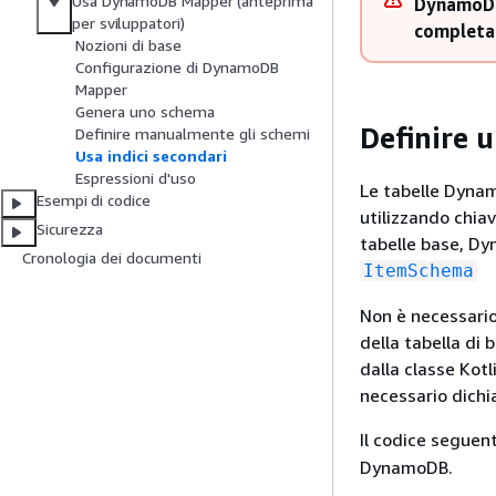
Usa DynamoDB Mapper (anteprima
DynamoDB 
per sviluppatori)
completa 
Nozioni di base
Configurazione di DynamoDB
Mapper
Genera uno schema
Definire 
Definire manualmente gli schemi
Usa indici secondari
Espressioni d'uso
Le tabelle Dynam
Esempi di codice
utilizzando chiav
Sicurezza
tabelle base, Dyn
Cronologia dei documenti
ItemSchema
Non è necessario
della tabella di 
dalla classe Kotl
necessario dichi
Il codice seguen
DynamoDB.