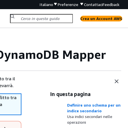
Italiano
Preferenze
Contattaci
Feedback
Crea un Account AWS
on DynamoDB Mapper
o tra il
evarrà.
In questa pagina
itto tra
ma
Definire uno schema per un
indice secondario
Usa indici secondari nelle
operazioni