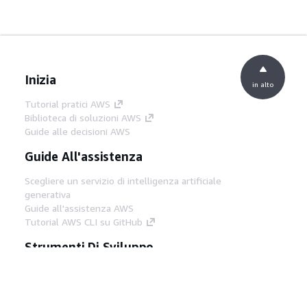
Inizia
in alto
Tutorial pratici AWS
Biblioteca di soluzioni AWS
Guide alle decisioni AWS
Guide All'assistenza
Scegliere un servizio di intelligenza artificiale
generativa
Guide all'assistenza AWS
Tutorial AWS CLI su GitHub
Strumenti Di Sviluppo
Libreria di esempi di codice AWS
AWS CLI
Centro builder AWS