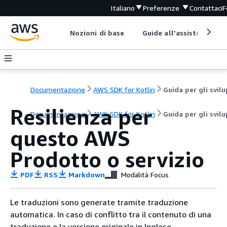
Italiano
Preferenze
Contattaci
F
Nozioni di base
Guide all'assistenza
Documentazione
AWS SDK for Kotlin
Resilienza per
Documentazione
AWS SDK for Kotlin
Guida per gli svil
questo AWS
Prodotto o servizio
PDF
RSS
Markdown
Modalità Focus
Le traduzioni sono generate tramite traduzione
automatica. In caso di conflitto tra il contenuto di una
traduzione e la versione originale in Inglese,