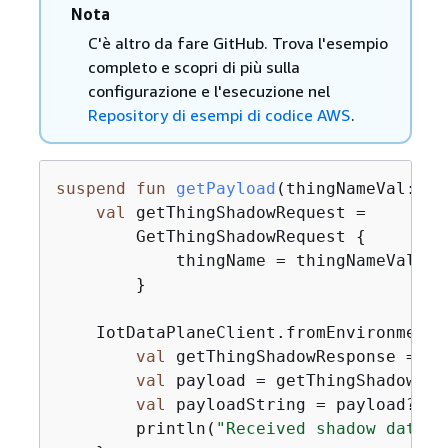
Nota
C'è altro da fare GitHub. Trova l'esempio
completo e scopri di più sulla
configurazione e l'esecuzione nel
Repository di esempi di codice AWS
.
suspend
fun
getPayload
(thingNameVal: 
St
val
 getThingShadowRequest =

        GetThingShadowRequest 
{
            thingName = thingNameVal

        }

    IotDataPlaneClient.fromEnvironment 
val
 getThingShadowResponse = io
val
 payload = getThingShadowRes
val
 payloadString = payload?.le
        println(
"Received shadow data: 