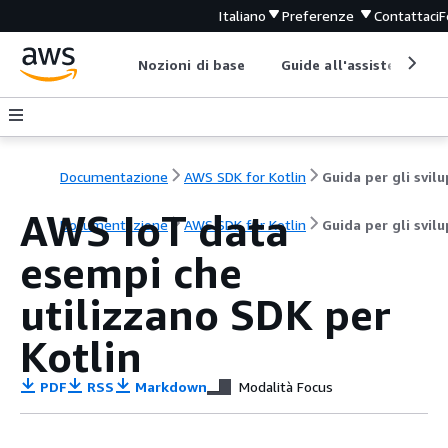
Italiano
Preferenze
Contattaci
F
Nozioni di base
Guide all'assistenza
Documentazione
AWS SDK for Kotlin
AWS IoT data
Documentazione
AWS SDK for Kotlin
Guida per gli svil
esempi che
utilizzano SDK per
Kotlin
PDF
RSS
Markdown
Modalità Focus