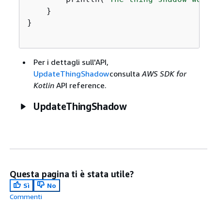
    }

}

Per i dettagli sull'API,
UpdateThingShadow
consulta
AWS SDK for
Kotlin
API reference.
UpdateThingShadow
Questa pagina ti è stata utile?
Sì
No
Commenti