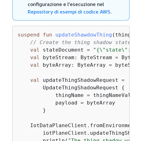
configurazione e l'esecuzione nel
Repository di esempi di codice AWS
.
suspend
fun
updateShawdowThing
(thingNam
// Create the thing shadow state do
val
 stateDocument = 
"
{
\"state\":
{
\"
val
 byteStream: ByteStream = ByteSt
val
 byteArray: ByteArray = byteStre
val
 updateThingShadowRequest =

        UpdateThingShadowRequest 
{
            thingName = thingNameVal

            payload = byteArray

        }

    IotDataPlaneClient.fromEnvironment 
        iotPlaneClient.updateThingShado
        println(
"The thing shadow was u