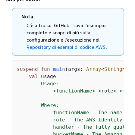
Nota
C'è altro su. GitHub Trova l'esempio
completo e scopri di più sulla
configurazione e l'esecuzione nel
Repository di esempi di codice AWS
.
suspend
fun
main
(args: 
Array
<
String
>)
{
val
 usage = 
"""

        Usage:

            <functionName> <role> <hand
        Where:

            functionName - The name of 
            role - The AWS Identity and
            handler - The fully qualifi
            bucketName - The Amazon Sim