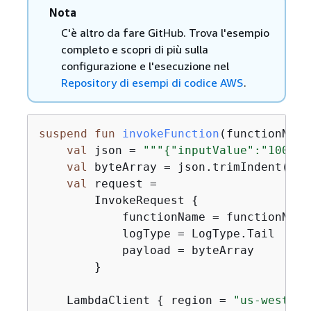
Nota
C'è altro da fare GitHub. Trova l'esempio
completo e scopri di più sulla
configurazione e l'esecuzione nel
Repository di esempi di codice AWS
.
suspend
fun
invokeFunction
(functionName
val
 json = 
"""
{
"inputValue":"1000"}
val
 byteArray = json.trimIndent().e
val
 request =

        InvokeRequest 
{
            functionName = functionNameV
            logType = LogType.Tail

            payload = byteArray

        }

    LambdaClient 
{
 region = 
"us-west-2"