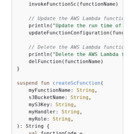
    invokeFunctionSc(functionName)

// Update the AWS Lambda function c
    println(
"Update the run time of the
    updateFunctionConfiguration(functio
// Delete the AWS Lambda function.
    println(
"Delete the AWS Lambda func
    delFunction(functionName)

}

suspend
fun
createScFunction
(

    myFunctionName: 
String
,

    s3BucketName: 
String
,

    myS3Key: 
String
,

    myHandler: 
String
,

    myRole: 
String
,

)
: String 
{
val
 functionCode =
