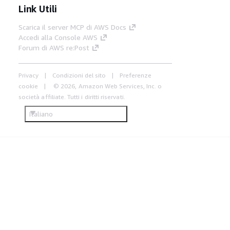
Link Utili
Scarica il server MCP di AWS Docs
Accedi alla Console AWS
Forum di AWS re:Post
Privacy
Condizioni del sito
Preferenze
cookie
© 2026, Amazon Web Services, Inc. o
società affiliate. Tutti i diritti riservati.
Italiano