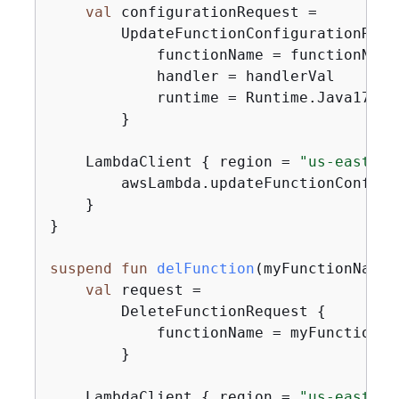
val
 configurationRequest =

        UpdateFunctionConfigurationRequ
            functionName = functionNameV
            handler = handlerVal

            runtime = Runtime.Java17

        }

    LambdaClient 
{
 region = 
"us-east-1"
        awsLambda.updateFunctionConfigu
    }

}

suspend
fun
delFunction
(myFunctionName:
val
 request =

        DeleteFunctionRequest 
{
            functionName = myFunctionNam
        }

    LambdaClient 
{
 region = 
"us-east-1"