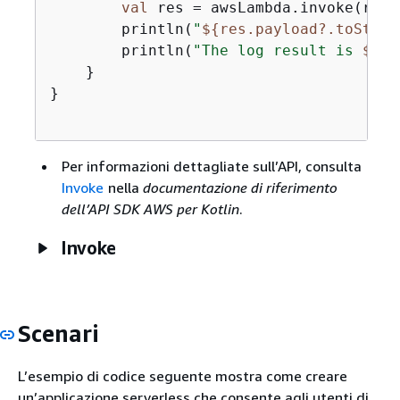
val
 res = awsLambda.invoke(reque
        println(
"
$
{
res.payload?.toStrin
        println(
"The log result is 
$
{
re
    }

}

Per informazioni dettagliate sull’API, consulta
Invoke
nella
documentazione di riferimento
dell’API SDK AWS per Kotlin
.
Invoke
Scenari
L’esempio di codice seguente mostra come creare
un’applicazione serverless che consente agli utenti di