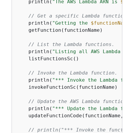
    println(
"The AWS Lambda ARN is 
$fun
// Get a specific Lambda function.
    println(
"Getting the 
$functionName
 
    getFunction(functionName)

// List the Lambda functions.
    println(
"Listing all AWS Lambda fun
    listFunctionsSc()

// Invoke the Lambda function.
    println(
"*** Invoke the Lambda func
    invokeFunctionSc(functionName)

// Update the AWS Lambda function c
    println(
"*** Update the Lambda func
    updateFunctionCode(functionName, up
// println("*** Invoke the function