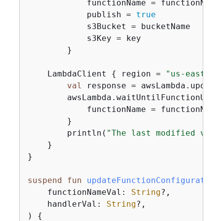
            functionName = functionNameV
            publish = 
true
            s3Bucket = bucketName

            s3Key = key

        }

    LambdaClient 
{
 region = 
"us-east-1"
val
 response = awsLambda.update
        awsLambda.waitUntilFunctionUpda
            functionName = functionNameV
        }

        println(
"The last modified valu
    }

}

suspend
fun
updateFunctionConfiguration
    functionNameVal: 
String
?,

    handlerVal: 
String
?,

)
{