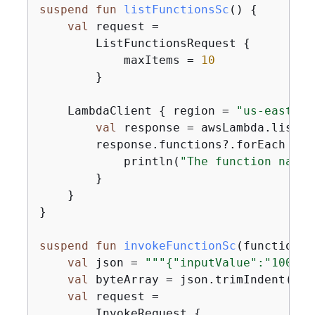
suspend
fun
listFunctionsSc
()
{
val
 request =

        ListFunctionsRequest 
{
            maxItems = 
10
        }

    LambdaClient 
{
 region = 
"us-east-1"
val
 response = awsLambda.listFu
        response.functions?.forEach 
{
 f
            println(
"The function name 
        }

    }

}

suspend
fun
invokeFunctionSc
(functionNa
val
 json = 
"""
{
"inputValue":"1000"}
val
 byteArray = json.trimIndent().e
val
 request =

        InvokeRequest 
{