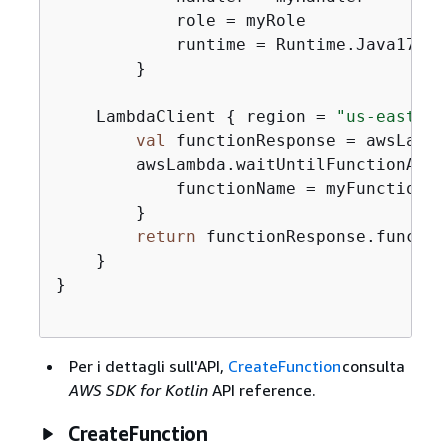
            role = myRole

            runtime = Runtime.Java17

        }

    LambdaClient 
{
 region = 
"us-east-1"
val
 functionResponse = awsLambd
        awsLambda.waitUntilFunctionActi
            functionName = myFunctionNam
        }

return
 functionResponse.function
    }

}

Per i dettagli sull'API,
CreateFunction
consulta
AWS SDK for Kotlin
API reference.
CreateFunction