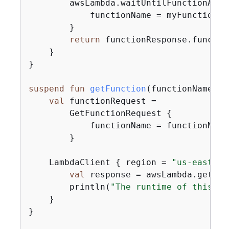
        awsLambda.waitUntilFunctionActi
            functionName = myFunctionNam
        }

return
 functionResponse.functio
    }

}

suspend
fun
getFunction
(functionNameVal
val
 functionRequest =

        GetFunctionRequest 
{
            functionName = functionNameV
        }

    LambdaClient 
{
 region = 
"us-east-1"
val
 response = awsLambda.getFun
        println(
"The runtime of this La
    }

}
