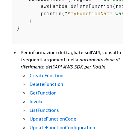
        awsLambda.deleteFunction(request
        println(
"
$myFunctionName
 was de
    }

}

Per informazioni dettagliate sull’API, consulta
i seguenti argomenti nella
documentazione di
riferimento dell’API AWS SDK per Kotlin
.
CreateFunction
DeleteFunction
GetFunction
Invoke
ListFunctions
UpdateFunctionCode
UpdateFunctionConfiguration