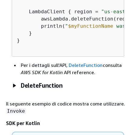
    LambdaClient 
{
 region = 
"us-east-1"
        awsLambda.deleteFunction(request
        println(
"
$myFunctionName
 was de
    }

}

Per i dettagli sull'API,
DeleteFunction
consulta
AWS SDK for Kotlin
API reference.
DeleteFunction
Il seguente esempio di codice mostra come utilizzare.
Invoke
SDK per Kotlin