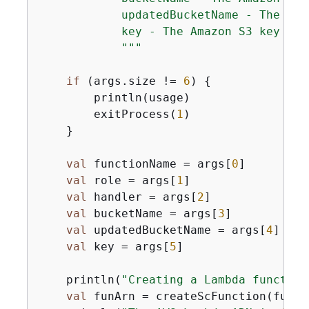
            updatedBucketName - The Ama
            key - The Amazon S3 key nam
            """
if
 (args.size != 
6
) 
{
        println(usage)

        exitProcess(
1
)

    }

val
 functionName = args[
0
]

val
 role = args[
1
]

val
 handler = args[
2
]

val
 bucketName = args[
3
]

val
 updatedBucketName = args[
4
]

val
 key = args[
5
]

    println(
"Creating a Lambda function
val
 funArn = createScFunction(funct