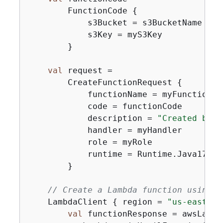
        FunctionCode 
{
            s3Bucket = s3BucketName

            s3Key = myS3Key

        }

val
 request =

        CreateFunctionRequest 
{
            functionName = myFunctionNam
            code = functionCode

            description = 
"Created by t
            handler = myHandler

            role = myRole

            runtime = Runtime.Java17

        }

// Create a Lambda function using a
    LambdaClient 
{
 region = 
"us-east-1"
val
 functionResponse = awsLambd