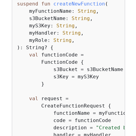
suspend
fun
createNewFunction
(

    myFunctionName: 
String
,

    s3BucketName: 
String
,

    myS3Key: 
String
,

    myHandler: 
String
,

    myRole: 
String
,

)
: String? 
{
val
 functionCode =

        FunctionCode 
{
            s3Bucket = s3BucketName

            s3Key = myS3Key

        }

val
 request =

        CreateFunctionRequest 
{
            functionName = myFunctionNam
            code = functionCode

            description = 
"Created by t
            handler = myHandler
