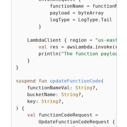
            functionName = functionNameV
            payload = byteArray

            logType = LogType.Tail

        }

    LambdaClient 
{
 region = 
"us-east-1"
val
 res = awsLambda.invoke(reque
        println(
"The function payload i
    }

}

suspend
fun
updateFunctionCode
(

    functionNameVal: 
String
?,

    bucketName: 
String
?,

    key: 
String
?,

)
{
val
 functionCodeRequest =

        UpdateFunctionCodeRequest 
{