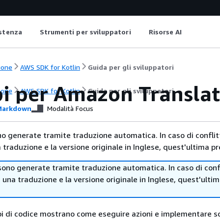
istenza
Strumenti per sviluppatori
Risorse AI
ione
AWS SDK for Kotlin
Guida per gli sviluppatori
i per Amazon Translat
ione
AWS SDK for Kotlin
Guida per gli sviluppatori
arkdown
Modalità Focus
no generate tramite traduzione automatica. In caso di conflitt
traduzione e la versione originale in Inglese, quest'ultima pr
sono generate tramite traduzione automatica. In caso di confl
i una traduzione e la versione originale in Inglese, quest'ulti
i di codice mostrano come eseguire azioni e implementare s