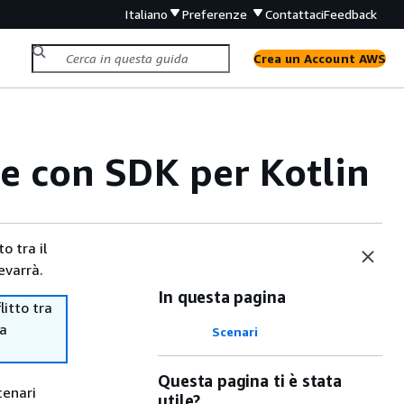
Italiano
Preferenze
Contattaci
Feedback
Crea un Account AWS
e con SDK per Kotlin
o tra il
evarrà.
In questa pagina
itto tra
ma
Scenari
Questa pagina ti è stata
cenari
utile?