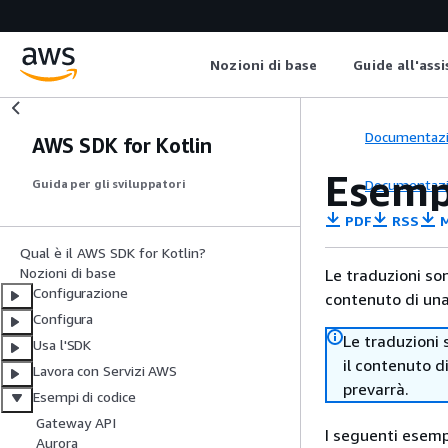
Nozioni di base
Guide all'ass
Documentaz
AWS SDK for Kotlin
Esemp
Documentaz
Guida per gli sviluppatori
PDF
RSS
M
Qual è il AWS SDK for Kotlin?
Nozioni di base
Le traduzioni so
Configurazione
contenuto di una 
Configura
Le traduzioni 
Usa l'SDK
il contenuto d
Lavora con Servizi AWS
prevarrà.
Esempi di codice
Gateway API
I seguenti esemp
Aurora