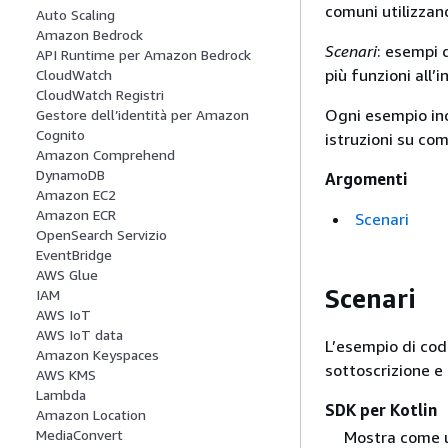
comuni utilizzan
Auto Scaling
Amazon Bedrock
Scenari
: esempi 
API Runtime per Amazon Bedrock
più funzioni all’
CloudWatch
CloudWatch Registri
Ogni esempio inc
Gestore dell’identità per Amazon
Cognito
istruzioni su com
Amazon Comprehend
DynamoDB
Argomenti
Amazon EC2
Amazon ECR
Scenari
OpenSearch Servizio
EventBridge
AWS Glue
Scenari
IAM
AWS IoT
AWS IoT data
L’esempio di cod
Amazon Keyspaces
sottoscrizione e
AWS KMS
Lambda
SDK per Kotlin
Amazon Location
MediaConvert
Mostra come ut