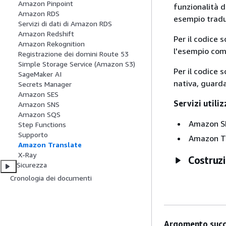
Amazon Pinpoint
funzionalità d
Amazon RDS
esempio tradu
Servizi di dati di Amazon RDS
Amazon Redshift
Per il codice 
Amazon Rekognition
l'esempio com
Registrazione dei domini Route 53
Simple Storage Service (Amazon S3)
Per il codice 
SageMaker AI
nativa, guard
Secrets Manager
Amazon SES
Servizi utili
Amazon SNS
Amazon SQS
Amazon S
Step Functions
Supporto
Amazon T
Amazon Translate
X-Ray
Costruz
Sicurezza
Cronologia dei documenti
Argomento succ