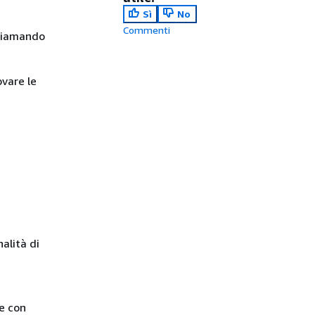
Sì
No
Commenti
chiamando
ovare le
alità di
e con