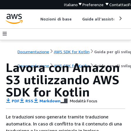
Italiano
Preferenze
Contattaci
F
Nozioni di base
Guide all'assistenza
Documentazione
AWS SDK for Kotlin
Lavora con Amazon
Documentazione
AWS SDK for Kotlin
Guida per gli svil
S3 utilizzando AWS
SDK for Kotlin
PDF
RSS
Markdown
Modalità Focus
Le traduzioni sono generate tramite traduzione
automatica. In caso di conflitto tra il contenuto di una
traduzione e la versione originale in Inglese,