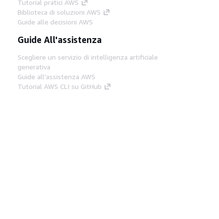
Tutorial pratici AWS
Biblioteca di soluzioni AWS
Guide alle decisioni AWS
Guide All'assistenza
Scegliere un servizio di intelligenza artificiale
generativa
Guide all'assistenza AWS
Tutorial AWS CLI su GitHub
Strumenti Di Sviluppo
Libreria di esempi di codice AWS
AWS CLI
Centro builder AWS
Blog AWS sugli strumenti per sviluppatori
Link Utili
Scarica il server MCP di AWS Docs
Accedi alla Console AWS
Forum di AWS re:Post