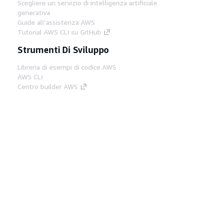
Scegliere un servizio di intelligenza artificiale
generativa
Guide all'assistenza AWS
Tutorial AWS CLI su GitHub
Strumenti Di Sviluppo
Libreria di esempi di codice AWS
AWS CLI
Centro builder AWS
Blog AWS sugli strumenti per sviluppatori
Link Utili
Scarica il server MCP di AWS Docs
Accedi alla Console AWS
Forum di AWS re:Post
Privacy
Condizioni del sito
Preferenze
cookie
© 2026, Amazon Web Services, Inc. o
società affiliate. Tutti i diritti riservati.
Italiano