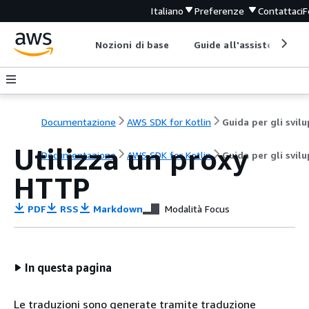
Italiano
Preferenze
Contattaci
F
Nozioni di base
Guide all'assistenza
Documentazione
AWS SDK for Kotlin
Utilizza un proxy
Documentazione
AWS SDK for Kotlin
Guida per gli svil
HTTP
PDF
RSS
Markdown
Modalità Focus
In questa pagina
Le traduzioni sono generate tramite traduzione