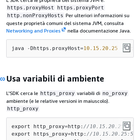
https.proxyHost
https.proxyPort
Per ulteriori informazioni su
http.nonProxyHosts
queste proprietà comuni del sistema JVM, consulta
Networking and Proxies
nella documentazione Java.
java -Dhttps.proxyHost=
10.15
.20
.25
 -Dhttp
Usa variabili di ambiente
L'SDK cerca le
variabili di
https_proxy
no_proxy
ambiente (e le relative versioni in maiuscolo).
http_proxy
export http_proxy=http:
//10.15.20.25:1234
export https_proxy=http:
//10.15.20.25:567