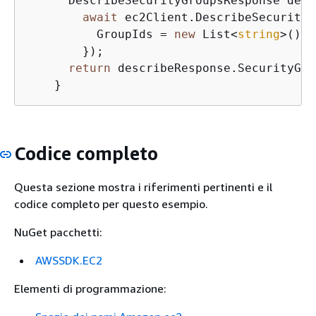
      DescribeSecurityGroupsResponse desc
await
 ec2Client.DescribeSecurityG
          GroupIds = 
new
 List<
string
>() 
{
        });

return
 describeResponse.SecurityGro
    }
Codice completo
Questa sezione mostra i riferimenti pertinenti e il
codice completo per questo esempio.
NuGet pacchetti:
AWSSDK.EC2
Elementi di programmazione: