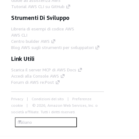
Guide all'assistenza AWS
Tutorial AWS CLI su GitHub
Strumenti Di Sviluppo
Libreria di esempi di codice AWS
AWS CLI
Centro builder AWS
Blog AWS sugli strumenti per sviluppatori
Link Utili
Scarica il server MCP di AWS Docs
Accedi alla Console AWS
Forum di AWS re:Post
Privacy
Condizioni del sito
Preferenze
cookie
© 2026, Amazon Web Services, Inc. o
società affiliate. Tutti i diritti riservati.
Italiano