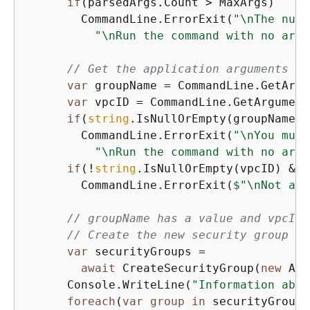
if
(parsedArgs.Count > MaxArgs)

        CommandLine.ErrorExit(
"\nThe numb
"\nRun the command with no argu
// Get the application arguments fr
var
 groupName = CommandLine.GetArgu
var
 vpcID = CommandLine.GetArgument
if
(
string
.IsNullOrEmpty(groupName))

        CommandLine.ErrorExit(
"\nYou must
"\nRun the command with no argu
if
(!
string
.IsNullOrEmpty(vpcID) && 
        CommandLine.ErrorExit(
$"\nNot a v
// groupName has a value and vpcID 
// Create the new security group an
var
 securityGroups =

await
 CreateSecurityGroup(
new
 Ama
      Console.WriteLine(
"Information abou
foreach
(
var
group
in
 securityGroups)