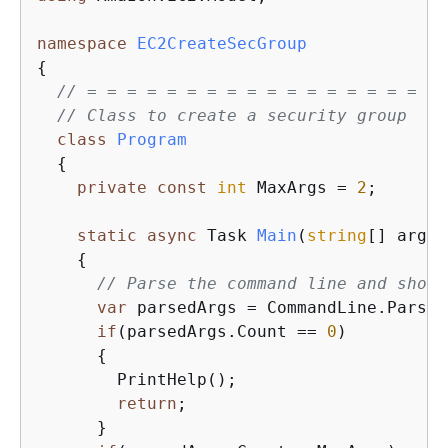
namespace
EC2CreateSecGroup
{
// = = = = = = = = = = = = = = = = = = 
// Class to create a security group
class
Program
{
private
const
int
 MaxArgs = 
2
;

static
async
 Task 
Main
(
string
[] args
)
{
// Parse the command line and show 
var
 parsedArgs = CommandLine.Parse(
if
(parsedArgs.Count == 
0
)

{
        PrintHelp();

return
;

      }
