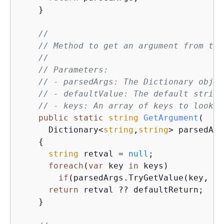
    }

//
// Method to get an argument from the
//
// Parameters:
// - parsedArgs: The Dictionary objec
// - defaultValue: The default string
// - keys: An array of keys to look f
public
static
string
GetArgument
(
      Dictionary<
string
,
string
> parsedArg
{
string
 retval = 
null
;

foreach
(
var
 key 
in
 keys)

if
(parsedArgs.TryGetValue(key, 
ou
return
 retval ?? defaultReturn;

    }
