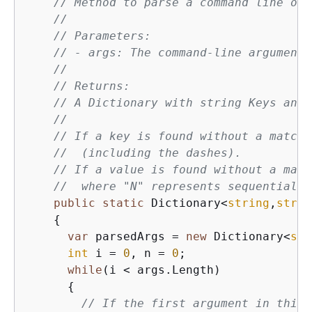
// Method to parse a command line of 
//
// Parameters:
// - args: The command-line arguments
//
// Returns:
// A Dictionary with string Keys and 
//
// If a key is found without a matchi
//  (including the dashes).
// If a value is found without a matc
//  where "N" represents sequential n
public
static
 Dictionary<
string
,
strin
{
var
 parsedArgs = 
new
 Dictionary<
str
int
 i = 
0
, n = 
0
;

while
(i < args.Length)

{
// If the first argument in this 