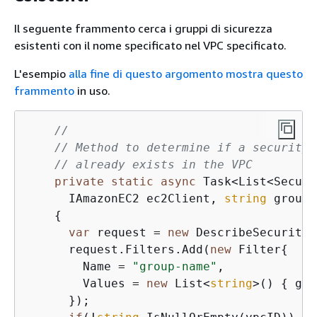
Il seguente frammento cerca i gruppi di sicurezza
esistenti con il nome specificato nel VPC specificato.
L'esempio
alla fine di questo argomento mostra questo
frammento
in uso.
//
// Method to determine if a security 
// already exists in the VPC
private
static
async
 Task<List<Securi
      IAmazonEC2 ec2Client, 
string
 groupN
{
var
 request = 
new
 DescribeSecurityG
      request.Filters.Add(
new
 Filter
{
        Name = 
"group-name"
,

        Values = 
new
 List<
string
>() 
{
 gro
      });
