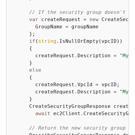
// If the security group doesn't al
var
 createRequest = 
new
 CreateSecur
        GroupName = groupName

      };

if
(
string
.IsNullOrEmpty(vpcID))

{
        createRequest.Description = 
"My .
      }

else
{
        createRequest.VpcId = vpcID;

        createRequest.Description = 
"My .
      }

      CreateSecurityGroupResponse createR
await
 ec2Client.CreateSecurityGro
// Return the new security group