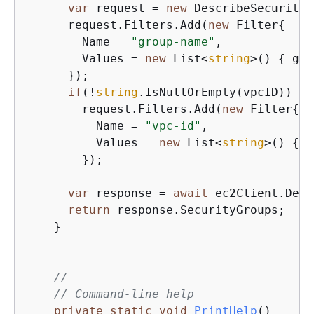
var
 request = 
new
 DescribeSecurityG
      request.Filters.Add(
new
 Filter
{
        Name = 
"group-name"
,

        Values = 
new
 List<
string
>() 
{
 gro
      });

if
(!
string
.IsNullOrEmpty(vpcID))

        request.Filters.Add(
new
 Filter
{
          Name = 
"vpc-id"
,

          Values = 
new
 List<
string
>() 
{
 v
        });

var
 response = 
await
 ec2Client.Desc
return
 response.SecurityGroups;

    }

//
// Command-line help
private
static
void
PrintHelp
(
)