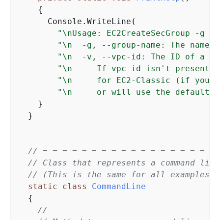
{
      Console.WriteLine(

"\nUsage: EC2CreateSecGroup -g <g
"\n  -g, --group-name: The name y
"\n  -v, --vpc-id: The ID of a VP
"\n     If vpc-id isn't present, 
"\n     for EC2-Classic (if your 
"\n     or will use the default V
    }

  }

// = = = = = = = = = = = = = = = = = = 
// Class that represents a command line
// (This is the same for all examples. 
static
class
CommandLine
{
//