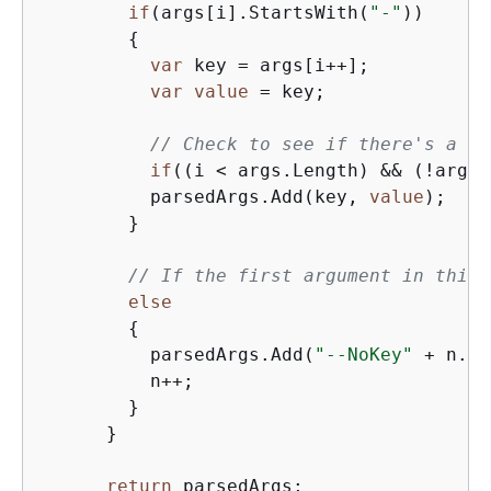
if
(args[i].StartsWith(
"-"
))

{
var
 key = args[i++];

var
value
 = key;

// Check to see if there's a va
if
((i < args.Length) && (!args[
          parsedArgs.Add(key, 
value
);

        }

// If the first argument in this 
else
{
          parsedArgs.Add(
"--NoKey"
 + n.To
          n++;

        }

      }

return
 parsedArgs;
