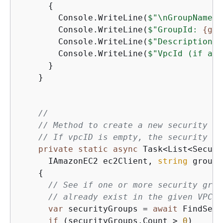
{
        Console.WriteLine(
$"\nGroupName: 
        Console.WriteLine(
$"GroupId: 
{
gro
        Console.WriteLine(
$"Description: 
        Console.WriteLine(
$"VpcId (if any
      }

    }

//
// Method to create a new security gr
// If vpcID is empty, the security gr
private
static
async
 Task<List<Securi
      IAmazonEC2 ec2Client, 
string
 groupN
{
// See if one or more security grou
// already exist in the given VPC. 
var
 securityGroups = 
await
 FindSecu
if
 (securityGroups.Count > 
0
)
