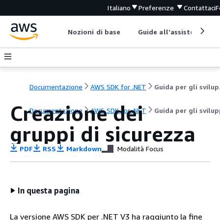
Italiano
Preferenze
Contattaci
F
Nozioni di base
Guide all'assistenza
Documentazione
AWS SDK for .NET
Gui
Creazione dei
Documentazione
AWS SDK for .NET
Guida per gli svilu
gruppi di sicurezza
PDF
RSS
Markdown
Modalità Focus
In questa pagina
La versione AWS SDK per .NET V3 ha raggiunto la fine