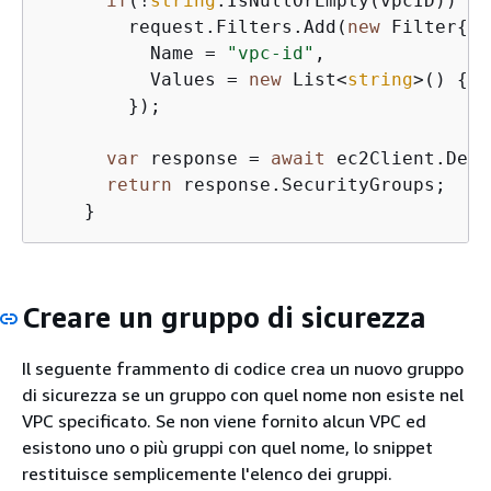
if
(!
string
.IsNullOrEmpty(vpcID))

        request.Filters.Add(
new
 Filter
{
          Name = 
"vpc-id"
,

          Values = 
new
 List<
string
>() 
{
 v
        });

var
 response = 
await
 ec2Client.Desc
return
 response.SecurityGroups;

    }
Creare un gruppo di sicurezza
Il seguente frammento di codice crea un nuovo gruppo
di sicurezza se un gruppo con quel nome non esiste nel
VPC specificato. Se non viene fornito alcun VPC ed
esistono uno o più gruppi con quel nome, lo snippet
restituisce semplicemente l'elenco dei gruppi.