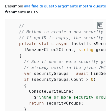
L'esempio
alla fine di questo argomento mostra questo
frammento in uso.
//
// Method to create a new security gr
// If vpcID is empty, the security gr
private
static
async
 Task<List<Securi
      IAmazonEC2 ec2Client, 
string
 groupN
{
// See if one or more security grou
// already exist in the given VPC. 
var
 securityGroups = 
await
 FindSecu
if
 (securityGroups.Count > 
0
)

{
        Console.WriteLine(

          $
"\nOne or more security groups
return
 securityGroups;

      }
