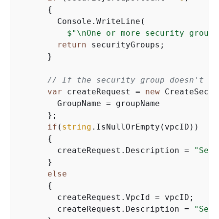
{
        Console.WriteLine(

$"\nOne or more security groups
return
 securityGroups;

      }

// If the security group doesn't al
var
 createRequest = 
new
 CreateSecur
        GroupName = groupName

      };

if
(
string
.IsNullOrEmpty(vpcID))

{
        createRequest.Description = 
"Secu
      }

else
{
        createRequest.VpcId = vpcID;

        createRequest.Description = 
"Secu