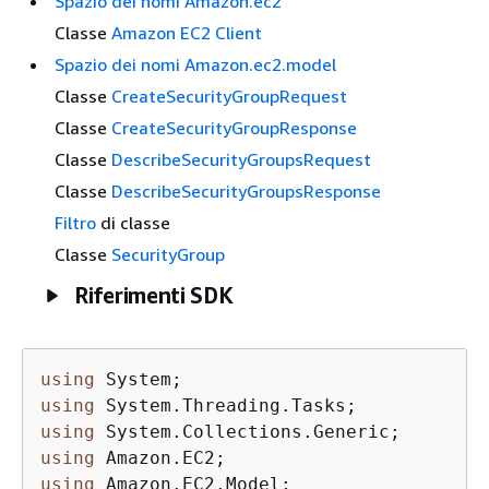
Spazio dei nomi Amazon.ec2
Classe
Amazon EC2 Client
Spazio dei nomi Amazon.ec2.model
Classe
CreateSecurityGroupRequest
Classe
CreateSecurityGroupResponse
Classe
DescribeSecurityGroupsRequest
Classe
DescribeSecurityGroupsResponse
Filtro
di classe
Classe
SecurityGroup
Riferimenti SDK
using
using
using
using
using
 Amazon.EC2.Model;
