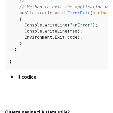
//
// Method to exit the application wit
public
static
void
ErrorExit
(
string
 m
{
      Console.WriteLine(
"\nError"
);

      Console.WriteLine(msg);

      Environment.Exit(code);

    }

  }

Il codice
Questa pagina ti è stata utile?