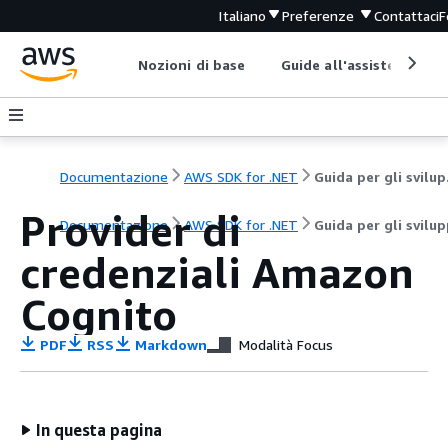
Italiano
Preferenze
Contattaci
F
Nozioni di base
Guide all'assistenza
Documentazione
AWS SDK for .NET
Gui
Provider di
Documentazione
AWS SDK for .NET
Guida per gli svilu
credenziali Amazon
Cognito
PDF
RSS
Markdown
Modalità Focus
In questa pagina