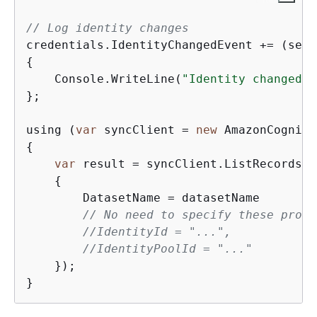
// Log identity changes
credentials.IdentityChangedEvent += 
(
send
{
    Console.WriteLine(
"Identity changed: 
};

using (
var
 syncClient = 
new
{
var
 result = syncClient.ListRecords(
n
{
        DatasetName = datasetName

// No need to specify these prope
//IdentityId = "...",
//IdentityPoolId = "..."        
    });
