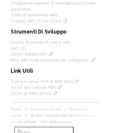
Scegliere un servizio di intelligenza artificiale
generativa
Guide all'assistenza AWS
Tutorial AWS CLI su GitHub
Strumenti Di Sviluppo
Libreria di esempi di codice AWS
AWS CLI
Centro builder AWS
Blog AWS sugli strumenti per sviluppatori
Link Utili
Scarica il server MCP di AWS Docs
Accedi alla Console AWS
Forum di AWS re:Post
Privacy
Condizioni del sito
Preferenze
cookie
© 2026, Amazon Web Services, Inc. o
società affiliate. Tutti i diritti riservati.
Italiano