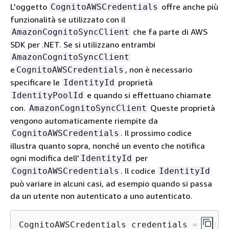
L'oggetto
offre anche più
CognitoAWSCredentials
funzionalità se utilizzato con il
che fa parte di AWS
AmazonCognitoSyncClient
SDK per .NET. Se si utilizzano entrambi
AmazonCognitoSyncClient
e
, non è necessario
CognitoAWSCredentials
specificare le
proprietà
IdentityId
e quando si effettuano chiamate
IdentityPoolId
con.
Queste proprietà
AmazonCognitoSyncClient
vengono automaticamente riempite da
. Il prossimo codice
CognitoAWSCredentials
illustra quanto sopra, nonché un evento che notifica
ogni modifica dell'
per
IdentityId
. Il codice
CognitoAWSCredentials
IdentityId
può variare in alcuni casi, ad esempio quando si passa
da un utente non autenticato a uno autenticato.
CognitoAWSCredentials credentials = GetCo