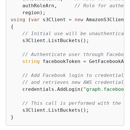
    authRoleArn,      
// Role for authent
using
 (
var
 s3Client = 
new
{
// Initial use will be unauthenticate
    s3Client.ListBuckets();

// Authenticate user through Facebook
string
 facebookToken = GetFacebookAut
// Add Facebook login to credentials.
// and retrieves new AWS credentials 
    credentials.AddLogin(
"graph.facebook.
// This call is performed with the au
    s3Client.ListBuckets();
