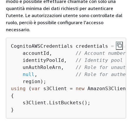
modo è possibile effettuare chiamate con solo una
quantità minima dei dati richiesti per autenticare
l'utente. Le autorizzazioni utente sono controllate dal
ruolo, perciò è possibile configurare l'accesso
necessario.
CognitoAWSCredentials credentials = 
new
 C
    accountId,        
// Account number
    identityPoolId,   
// Identity pool ID
    unAuthRoleArn,    
// Role for unauthe
null
,             
// Role for authent
using
 (
var
 s3Client = 
new
{
    s3Client.ListBuckets();
