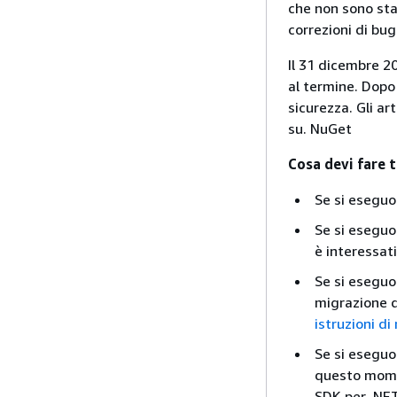
che non sono sta
correzioni di bug 
Il 31 dicembre 2
al termine. Dopo
sicurezza. Gli ar
su. NuGet
Cosa devi fare 
Se si eseguo
Se si eseguo
è interessati
Se si eseguo
migrazione d
istruzioni d
Se si eseguo
questo momen
SDK per .NET