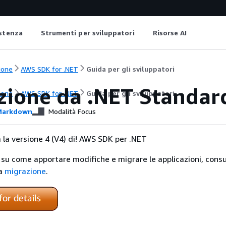
istenza
Strumenti per sviluppatori
Risorse AI
ione
AWS SDK for .NET
Guida per gli sviluppatori
zione da .NET Standar
ione
AWS SDK for .NET
Guida per gli sviluppatori
arkdown
Modalità Focus
a la versione 4 (V4) di! AWS SDK per .NET
 su come apportare modifiche e migrare le applicazioni, consu
la
migrazione
.