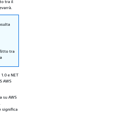
o tra il
evarrà.
nsulta
itto tra
ma
e 1.0 e NET
WS AWS
za su AWS
,
 significa