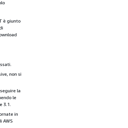
olo
T è giunto
di
 download
ssati.
ive, non si
seguire la
uendo le
e 3.1.
ornate in
di AWS