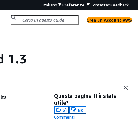
Italiano
Preferenze
Contattaci
Feedback
Crea un Account AWS
d 1.3
Questa pagina ti è stata
lta
utile?
Sì
No
Commenti