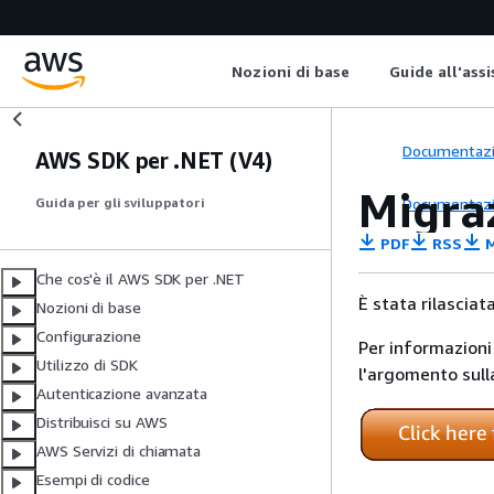
Nozioni di base
Guide all'ass
Documentaz
AWS SDK per .NET (V4)
Migra
Documentaz
Guida per gli sviluppatori
PDF
RSS
M
Che cos'è il AWS SDK per .NET
È stata rilasciat
Nozioni di base
Configurazione
Per informazioni
Utilizzo di SDK
l'argomento sul
Autenticazione avanzata
Distribuisci su AWS
AWS Servizi di chiamata
Esempi di codice