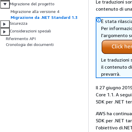
Le traduzioni so
Migrazione del progetto
contenuto di una 
Migrazione alla versione 4
Migrazione da .NET Standard 1.3
È stata rilasc
Sicurezza
Per informazio
Considerazioni speciali
l'argomento s
Riferimento API
Cronologia dei documenti
Le traduzioni 
il contenuto d
prevarrà.
Il 27 giugno 201
Core 1.1. A segu
SDK per .NET ter
AWS ha continuat
SDK per .NET tar
l'obiettivo di.NE