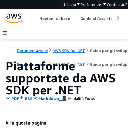
Italiano
Preferenze
Contattaci
F
Nozioni di base
Guide all'assistenza
Documentazione
AWS SDK for .NET
Gui
Piattaforme
Documentazione
AWS SDK for .NET
Guida per gli svilu
supportate da AWS
SDK per .NET
PDF
RSS
Markdown
Modalità Focus
In questa pagina