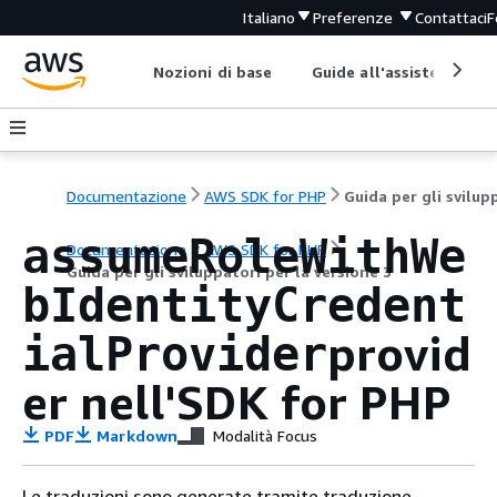
Italiano
Preferenze
Contattaci
F
Nozioni di base
Guide all'assistenza
Documentazione
AWS SDK for PHP
assumeRoleWithWe
Documentazione
AWS SDK for PHP
Guida per gli sviluppatori per la versione 3
bIdentityCredent
provid
ialProvider
er nell'SDK for PHP
PDF
Markdown
Modalità Focus
Le traduzioni sono generate tramite traduzione