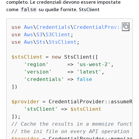
completo. Le credenziali devono essere impostate
come
su quelle fornite. StsClient
false
use
Aws
\
Credentials
\
CredentialProvider
use
Aws
\
S3
\
S3Client
use
Aws
\
Sts
\
StsClient
;

$stsClient
 = 
new
 StsClient([

'region'
      => 
'us-west-2'
,

'version'
     => 
'latest'
,

'credentials'
 => 
false
])

$provider
 = CredentialProvider::assumeRol
'stsClient'
 => 
$stsClient
// Cache the results in a memoize functio
// the ini file on every API operation
$provider
 = CredentialProvider::memoize(
$