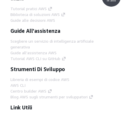
in alto
Tutorial pratici AWS
Biblioteca di soluzioni AWS
Guide alle decisioni AWS
Guide All'assistenza
Scegliere un servizio di intelligenza artificiale
generativa
Guide all'assistenza AWS
Tutorial AWS CLI su GitHub
Strumenti Di Sviluppo
Libreria di esempi di codice AWS
AWS CLI
Centro builder AWS
Blog AWS sugli strumenti per sviluppatori
Link Utili
Scarica il server MCP di AWS Docs
Accedi alla Console AWS
Forum di AWS re:Post