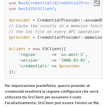
use
Aws
\
Credentials
\
CredentialProvider
use
Aws
\
S3
\
S3Client
;

$provider
// Cache the results in a memoize functio
// the ini file on every API operation
$provider
 = CredentialProvider::memoize(
$
$client
 = 
new
 S3Client([

'region'
      => 
'us-west-2'
,

'version'
     => 
'2006-03-01'
,

'credentials'
 => 
$provider
]);
Per impostazione predefinita, questo provider di
credenziali erediterà la regione configurata che verrà
utilizzata da StsClient per assumere il ruolo.
Facoltativamente, StsClient può essere fornito un file