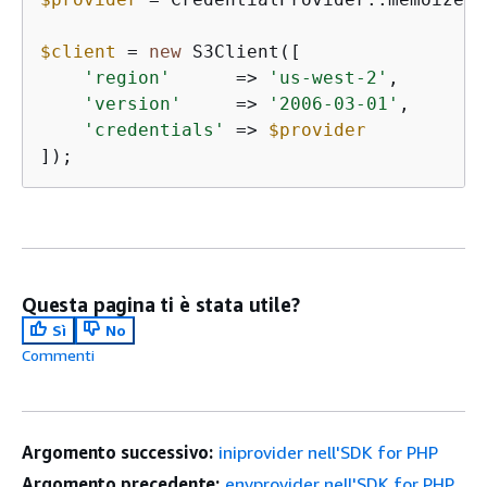
$client
 = 
new
 S3Client([

'region'
      => 
'us-west-2'
,

'version'
     => 
'2006-03-01'
,

'credentials'
 => 
$provider
]);
Questa pagina ti è stata utile?
Sì
No
Commenti
Argomento successivo:
iniprovider nell'SDK for PHP
Argomento precedente:
envprovider nell'SDK for PHP