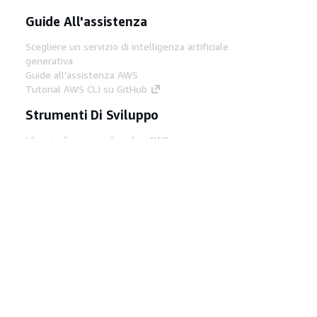
Guide All'assistenza
Scegliere un servizio di intelligenza artificiale
generativa
Guide all'assistenza AWS
Tutorial AWS CLI su GitHub
Strumenti Di Sviluppo
Libreria di esempi di codice AWS
AWS CLI
Centro builder AWS
Blog AWS sugli strumenti per sviluppatori
Link Utili
Scarica il server MCP di AWS Docs
Accedi alla Console AWS
Forum di AWS re:Post
Privacy
Condizioni del sito
Preferenze
cookie
© 2026, Amazon Web Services, Inc. o