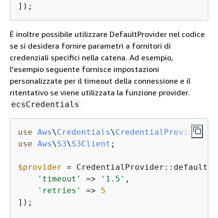
]);
È inoltre possibile utilizzare DefaultProvider nel codice
se si desidera fornire parametri a fornitori di
credenziali specifici nella catena. Ad esempio,
l'esempio seguente fornisce impostazioni
personalizzate per il timeout della connessione e il
ritentativo se viene utilizzata la funzione provider.
ecsCredentials
use
Aws
\
Credentials
\
CredentialProvider
use
Aws
\
S3
\
S3Client
;

$provider
 = CredentialProvider::defaultPr
'timeout'
 => 
'1.5'
,

'retries'
 => 
5
]);
