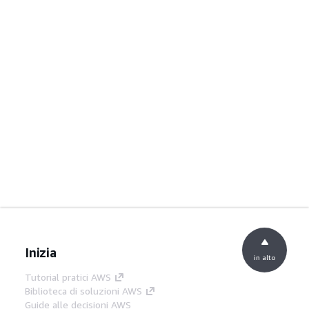
Inizia
in alto
Tutorial pratici AWS
Biblioteca di soluzioni AWS
Guide alle decisioni AWS