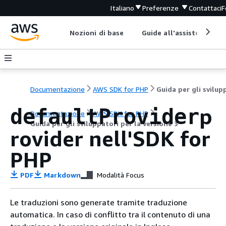
Italiano
Preferenze
Contattaci
F
Nozioni di base
Guide all'assistenza
Documentazione
AWS SDK for PHP
p
defaultProvider
Documentazione
AWS SDK for PHP
Guida per gli sviluppatori per la versione 3
rovider nell'SDK for
PHP
PDF
Markdown
Modalità Focus
Le traduzioni sono generate tramite traduzione
automatica. In caso di conflitto tra il contenuto di una