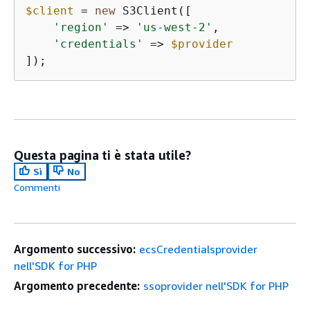
$client
 = 
new
 S3Client([

'region'
 => 
'us-west-2'
,

'credentials'
 => 
$provider
]);
Questa pagina ti è stata utile?
Sì
No
Commenti
Argomento successivo:
ecsCredentialsprovider
nell'SDK for PHP
Argomento precedente:
ssoprovider nell'SDK for PHP