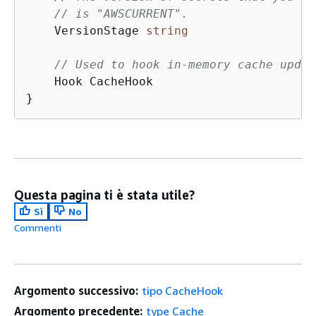
// is "AWSCURRENT".
    VersionStage 
string
// Used to hook in-memory cache updat
    Hook CacheHook

}
Questa pagina ti è stata utile?
Sì
No
Commenti
Argomento successivo:
tipo CacheHook
Argomento precedente:
type Cache