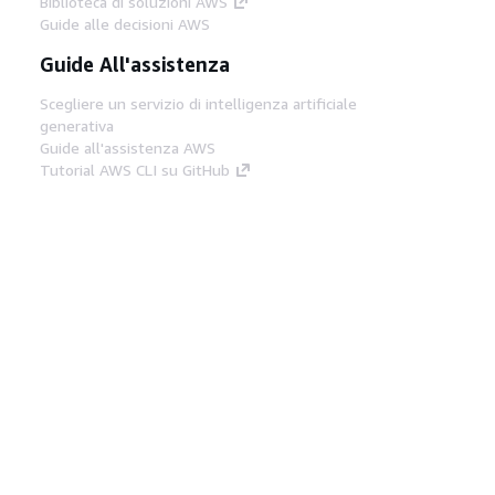
Biblioteca di soluzioni AWS
Guide alle decisioni AWS
Guide All'assistenza
Scegliere un servizio di intelligenza artificiale
generativa
Guide all'assistenza AWS
Tutorial AWS CLI su GitHub
Strumenti Di Sviluppo
Libreria di esempi di codice AWS
AWS CLI
Centro builder AWS
Blog AWS sugli strumenti per sviluppatori
Link Utili
Scarica il server MCP di AWS Docs
Accedi alla Console AWS
Forum di AWS re:Post