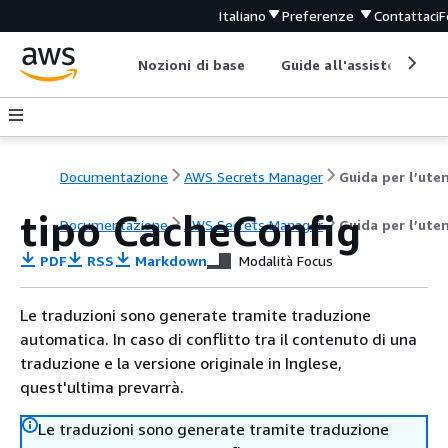
Italiano
Preferenze
Contattaci
F
Nozioni di base
Guide all'assistenza
Documentazione
AWS Secrets Manager
Guida per l’ute
tipo CacheConfig
Documentazione
AWS Secrets Manager
Guida per l’ute
PDF
RSS
Markdown
Modalità Focus
Le traduzioni sono generate tramite traduzione
automatica. In caso di conflitto tra il contenuto di una
traduzione e la versione originale in Inglese,
quest'ultima prevarrà.
Le traduzioni sono generate tramite traduzione