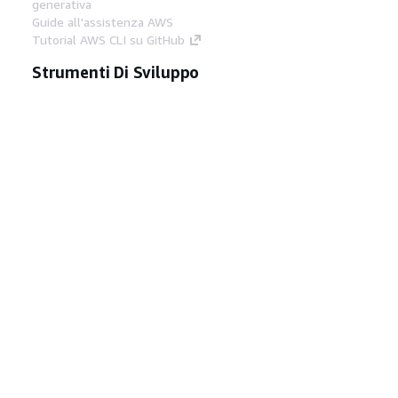
generativa
Guide all'assistenza AWS
Tutorial AWS CLI su GitHub
Strumenti Di Sviluppo
Libreria di esempi di codice AWS
AWS CLI
Centro builder AWS
Blog AWS sugli strumenti per sviluppatori
Link Utili
Scarica il server MCP di AWS Docs
Accedi alla Console AWS
Forum di AWS re:Post
Privacy
Condizioni del sito
Preferenze
cookie
© 2026, Amazon Web Services, Inc. o
società affiliate. Tutti i diritti riservati.
Italiano