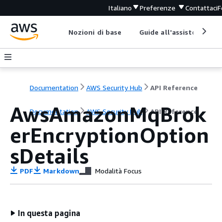
Italiano
Preferenze
Contattaci
F
Nozioni di base
Guide all'assistenza
Documentation
AWS Security Hub
API Reference
AwsAmazonMqBrok
Documentation
AWS Security Hub
API Reference
erEncryptionOption
sDetails
PDF
Markdown
Modalità Focus
In questa pagina