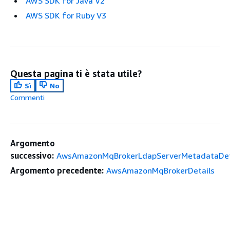
AWS SDK for Java V2
AWS SDK for Ruby V3
Questa pagina ti è stata utile?
Sì
No
Commenti
Argomento
successivo:
AwsAmazonMqBrokerLdapServerMetadataDet
Argomento precedente:
AwsAmazonMqBrokerDetails